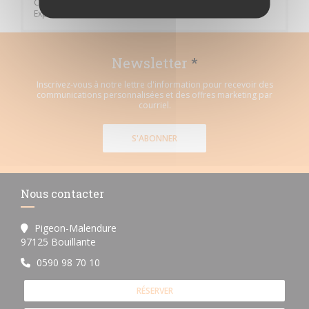
Contact, Apple Pay, Eurocard/Mastercard, Visa, American
Express, Carte Bleue
Newsletter
*
Inscrivez-vous à notre lettre d'information pour recevoir des
communications personnalisées et des offres marketing par
courriel.
S'ABONNER
Nous contacter
Pigeon-Malendure
((ouvre une nouvelle fenêtre))
97125 Bouillante
0590 98 70 10
RÉSERVER