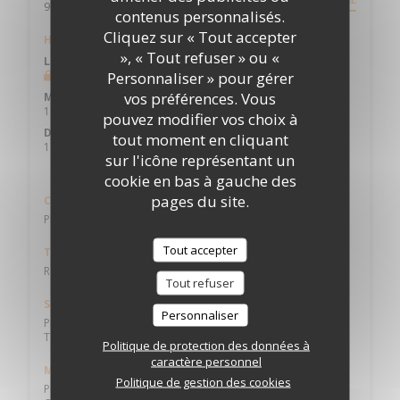
((ouvre une nouvelle fenêtre))
97125 Bouillante
contenus personnalisés.
Cliquez sur « Tout accepter
Horaires
», « Tout refuser » ou «
Lun
-
Mar
Personnaliser » pour gérer
Fermé
vos préférences. Vous
Mer
-
Sam
11h45 - 14h30 *
19h00 - 21h30 *
•
pouvez modifier vos choix à
Dimanche
tout moment en cliquant
11h45 - 15h00 *
sur l'icône représentant un
* Uniquement sur réservation
cookie en bas à gauche des
pages du site.
Cuisine
Produits frais, Terroir, Traditionnel, Fait maison
Tout accepter
Type de restaurant
Restaurant Bistronomique
Tout refuser
Services
Personnaliser
Privatisation, Accès aux personnes à mobilité réduite,
Terrasse, Wifi
Politique de protection des données à
caractère personnel
Moyens de paiement
Politique de gestion des cookies
Paiement Sans Contact, Espèces, Chèques Vacances, Sans