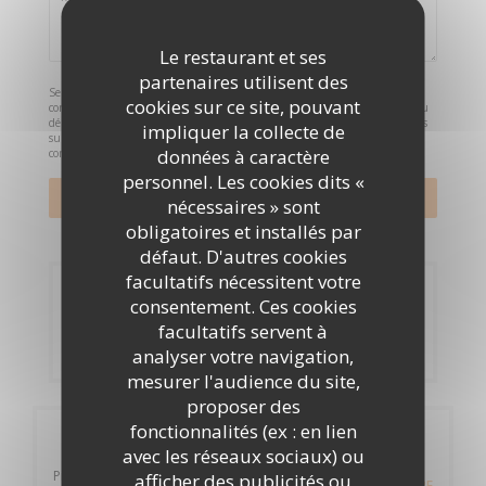
Le restaurant et ses
partenaires utilisent des
Selon l'article L.223-2 du code de la consommation, il est rappelé que le
cookies sur ce site, pouvant
consommateur peut user de son droit à s'inscrire sur la liste d'opposition au
démarchage téléphonique Bloctel :
bloctel.gouv.fr
. Pour plus d'informations
impliquer la collecte de
sur le traitement de vos données, consultez notre
politique de
données à caractère
confidentialité
.
personnel. Les cookies dits «
nécessaires » sont
obligatoires et installés par
défaut. D'autres cookies
facultatifs nécessitent votre
Réservation
consentement. Ces cookies
facultatifs servent à
RÉSERVER
analyser votre navigation,
mesurer l'audience du site,
proposer des
fonctionnalités (ex : en lien
Infos pratiques
avec les réseaux sociaux) ou
Pigeon-Malendure
afficher des publicités ou
ITINÉRAIRE