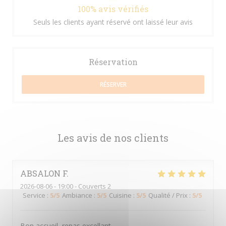
100% avis vérifiés
Seuls les clients ayant réservé ont laissé leur avis
Réservation
RÉSERVER
Les avis de nos clients
ABSALON
F
2026-08-06
- 19:00 - Couverts 2
Service
:
5
/5
Ambiance
:
5
/5
Cuisine
:
5
/5
Qualité / Prix
:
5
/5
Bon accueil, repas excellant