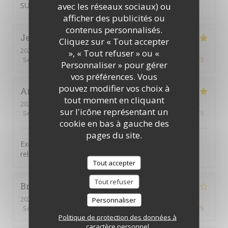
avec les réseaux sociaux) ou
SUPERBE
afficher des publicités ou
contenus personnalisés.
Jean-Philippe
M
Cliquez sur « Tout accepter
2026-07-24
- 19:15 - Couverts 3
», « Tout refuser » ou «
Service
:
5
/5
Ambiance
:
5
/5
Cuisine
:
5
/5
Qualité / Prix
:
5
/5
Personnaliser » pour gérer
vos préférences. Vous
pouvez modifier vos choix à
Antoine
C
tout moment en cliquant
2026-07-22
- 19:00 - Couverts 4
sur l'icône représentant un
Service
:
5
/5
Ambiance
:
5
/5
Cuisine
:
5
/5
Qualité / Prix
:
5
/5
cookie en bas à gauche des
pages du site.
Excellent repas. Tout était bien présenté, ambiance
relaxe et conviviale. Excellente table
Tout accepter
Tout refuser
Bruno
F
2026-07-22
- 13:00 - Couverts 4
Personnaliser
Service
:
4
/5
Ambiance
:
4
/5
Cuisine
:
3
/5
Qualité / Prix
:
4
/5
Politique de protection des données à
caractère personnel