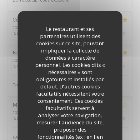
Céline
E
2026-08-07
- 20:00 - Couverts 4
Le restaurant et ses
Service
:
5
/5
Ambiance
:
5
/5
Cuisine
:
5
/5
Qualité / Prix
:
4
/5
partenaires utilisent des
cookies sur ce site, pouvant
impliquer la collecte de
Ketty
G
données à caractère
2026-08-06
- 12:30 - Couverts 4
personnel. Les cookies dits «
Service
:
5
/5
Ambiance
:
5
/5
Cuisine
:
5
/5
Qualité / Prix
:
5
/5
nécessaires » sont
obligatoires et installés par
Très belle expérience.
défaut. D'autres cookies
facultatifs nécessitent votre
consentement. Ces cookies
Myriam
J
facultatifs servent à
2026-08-01
- 20:00 - Couverts 2
analyser votre navigation,
Service
:
4
/5
Ambiance
:
4
/5
Cuisine
:
5
/5
Qualité / Prix
:
4
/5
mesurer l'audience du site,
proposer des
fonctionnalités (ex : en lien
PASSAGE DANS CE RESTO DEPUIS 20 ANS ENVIRON