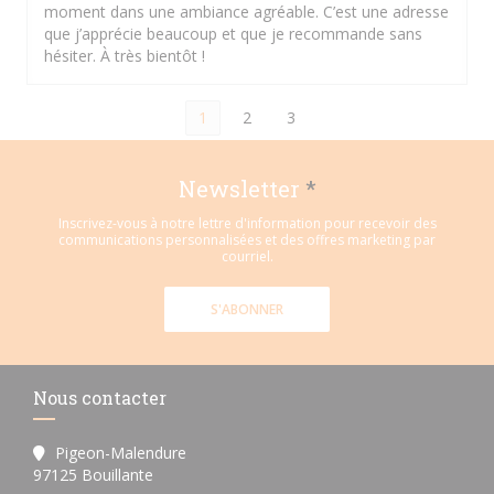
moment dans une ambiance agréable. C’est une adresse
que j’apprécie beaucoup et que je recommande sans
hésiter. À très bientôt !
1
2
3
Newsletter
*
Inscrivez-vous à notre lettre d'information pour recevoir des
communications personnalisées et des offres marketing par
courriel.
S'ABONNER
Nous contacter
Pigeon-Malendure
((ouvre une nouvelle fenêtre))
97125 Bouillante