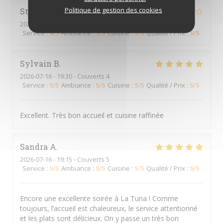
Politique de gestion des cookies
Stephen
F
2026-07-16
- 19:00 - Couverts 3
Service
:
4
/5
Ambiance
:
5
/5
Cuisine
:
5
/5
Qualité / Prix
:
5
/5
Sylvain
B
2026-07-16
- 19:30 - Couverts 4
Service
:
5
/5
Ambiance
:
5
/5
Cuisine
:
5
/5
Qualité / Prix
:
5
/5
Excellent. Très bon accueil et cuisine raffinée
Sandra
A
2026-07-16
- 19:15 - Couverts 5
Service
:
5
/5
Ambiance
:
5
/5
Cuisine
:
5
/5
Qualité / Prix
:
5
/5
Encore une excellente soirée à La Tuna ! Comme
toujours, l’accueil est chaleureux, le service attentionné
et les plats sont délicieux. On y passe un très bon