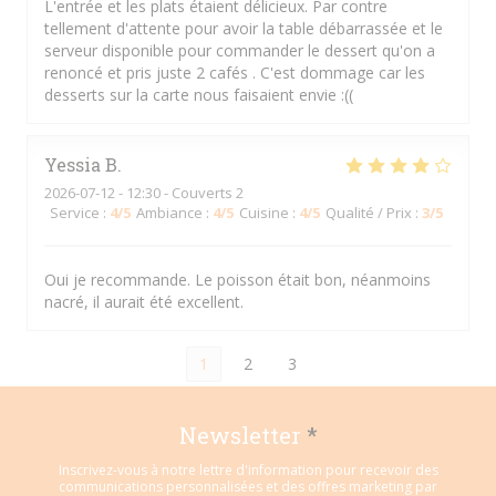
L'entrée et les plats étaient délicieux. Par contre
tellement d'attente pour avoir la table débarrassée et le
serveur disponible pour commander le dessert qu'on a
renoncé et pris juste 2 cafés . C'est dommage car les
desserts sur la carte nous faisaient envie :((
Yessia
B
2026-07-12
- 12:30 - Couverts 2
Service
:
4
/5
Ambiance
:
4
/5
Cuisine
:
4
/5
Qualité / Prix
:
3
/5
Oui je recommande. Le poisson était bon, néanmoins
nacré, il aurait été excellent.
1
2
3
Newsletter
*
Inscrivez-vous à notre lettre d'information pour recevoir des
communications personnalisées et des offres marketing par