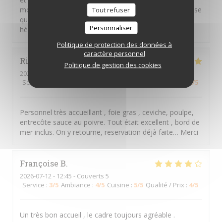
moment dans une ambiance agréable. C’est une adresse
Tout refuser
que j’apprécie beaucoup et que je recommande sans
Personnaliser
hésiter. À très bientôt !
Politique de protection des données à
caractère personnel
Richard
P
Politique de gestion des cookies
2026-07-15
- 19:15 - Couverts 2
Service
:
5
/5
Ambiance
:
5
/5
Cuisine
:
5
/5
Qualité / Prix
:
5
/5
Personnel très accueillant , foie gras , ceviche, poulpe,
entrecôte sauce au poivre. Tout était excellent , bord de
mer inclus. On y retourne, reservation déjà faite… Merci
Françoise
B
2026-07-12
- 12:45 - Couverts 5
Service
:
3
/5
Ambiance
:
4
/5
Cuisine
:
5
/5
Qualité / Prix
:
4
/5
Un très bon accueil , le cadre toujours agréable .