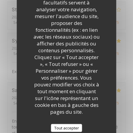
facultatifs servent à
analyser votre navigation,
Stephen
F
mesurer l'audience du site,
2026-07-16
- 19:00 - Couverts 3
proposer des
Service
:
4
/5
Ambiance
:
5
/5
Cuisine
:
5
/5
Qualité / Prix
:
5
/5
fonctionnalités (ex : en lien
avec les réseaux sociaux) ou
Sylvain
B
afficher des publicités ou
2026-07-16
- 19:30 - Couverts 4
contenus personnalisés.
Service
:
5
/5
Ambiance
:
5
/5
Cuisine
:
5
/5
Qualité / Prix
:
5
/5
Cliquez sur « Tout accepter
», « Tout refuser » ou «
Personnaliser » pour gérer
Excellent. Très bon accueil et cuisine raffinée
vos préférences. Vous
pouvez modifier vos choix à
Sandra
A
tout moment en cliquant
sur l'icône représentant un
2026-07-16
- 19:15 - Couverts 5
Service
:
5
/5
Ambiance
:
5
/5
Cuisine
:
5
/5
Qualité / Prix
:
5
/5
cookie en bas à gauche des
pages du site.
Encore une excellente soirée à La Tuna ! Comme
toujours, l’accueil est chaleureux, le service attentionné
Tout accepter
et les plats sont délicieux. On y passe un très bon