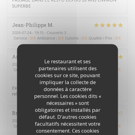
SUPERBE
Jean-Philippe
M
2026-07-24
- 19:15 - Couverts 3
Service
:
5
/5
Ambiance
:
5
/5
Cuisine
:
5
/5
Qualité / Prix
:
5
/5
Antoine
C
Le restaurant et ses
2026-07-22
- 19:00 - Couverts 4
partenaires utilisent des
Service
:
5
/5
Ambiance
:
5
/5
Cuisine
:
5
/5
Qualité / Prix
:
5
/5
cookies sur ce site, pouvant
impliquer la collecte de
Excellent repas. Tout était bien présenté, ambiance
données à caractère
relaxe et conviviale. Excellente table
personnel. Les cookies dits «
nécessaires » sont
obligatoires et installés par
Bruno
F
défaut. D'autres cookies
2026-07-22
- 13:00 - Couverts 4
facultatifs nécessitent votre
Service
:
4
/5
Ambiance
:
4
/5
Cuisine
:
3
/5
Qualité / Prix
:
4
/5
consentement. Ces cookies