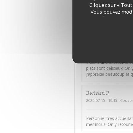
2026-07-16
- 19:30 - Couver
Cliquez sur « Tout 
Vous pouvez modif
Excellent. Très bon accue
Sandra
A
2026-07-16
- 19:15 - Couver
Encore une excellente so
plats sont délicieux. O
j’apprécie beaucoup et q
Richard
P
2026-07-15
- 19:15 - Couver
Personnel très accueillan
mer inclus. On y retourn