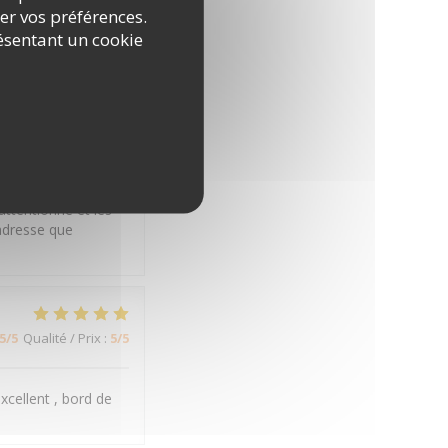
5
/5
Qualité / Prix
:
5
/5
rer vos préférences.
ésentant un cookie
5
/5
Qualité / Prix
:
5
/5
attentionné et les
adresse que
5
/5
Qualité / Prix
:
5
/5
xcellent , bord de