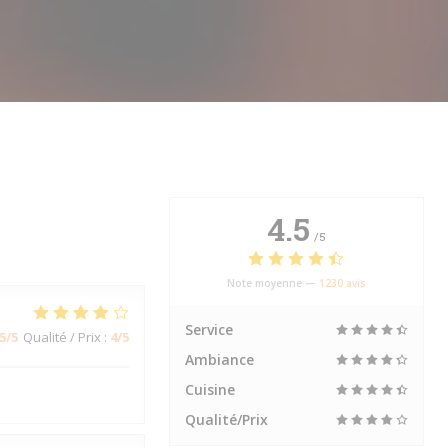
4.5
/5
Note moyenne —
1230 avis
Service
5
/5
Qualité / Prix
:
4
/5
Ambiance
Cuisine
Qualité/Prix