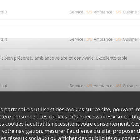
ts 3
Service
:
5
/5
Ambiance
:
5
/5
Cuisine
:
ts 4
Service
:
5
/5
Ambiance
:
5
/5
Cuisine
:
it bien présenté, ambiance relaxe et conviviale. Excellente table
ts 4
Service
:
4
/5
Ambiance
:
4
/5
Cuisine
:
s partenaires utilisent des cookies sur ce site, pouvant i
ts 3
Service
:
4
/5
Ambiance
:
5
/5
Cuisine
:
ère personnel. Les cookies dits « nécessaires » sont oblig
s cookies facultatifs nécessitent votre consentement. Ces
r votre navigation, mesurer l'audience du site, proposer d
c les réseaux sociaux) ou afficher des publicités ou conte