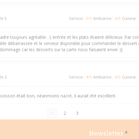
ts 5
Service
:
3
/5
Ambiance
:
4
/5
Cuisine
:
cadre toujours agréable . L'entrée et les plats étaient délicieux. Par co
table débarrassée et le serveur disponible pour commander le dessert
t dommage car les desserts sur la carte nous faisaient envie :((
ts 2
Service
:
4
/5
Ambiance
:
4
/5
Cuisine
:
isson était bon, néanmoins nacré, il aurait été excellent.
1
2
3
Newsletter
*