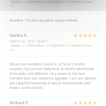
Služba
:
5
/5
Atmosféra
:
5
/5
Kuchyně
:
5
/5
Kvalita / Cena
:
5
/5
Excellent. Très bon accueil et cuisine raffinée
Sandra
A
2026-07-16
- 19:15 - Hosté 5
Služba
:
5
/5
Atmosféra
:
5
/5
Kuchyně
:
5
/5
Kvalita / Cena
:
5
/5
Encore une excellente soirée à La Tuna ! Comme
toujours, l’accueil est chaleureux, le service attentionné
et les plats sont délicieux. On y passe un très bon
moment dans une ambiance agréable. C’est une adresse
que j’apprécie beaucoup et que je recommande sans
hésiter. À très bientôt !
Richard
P