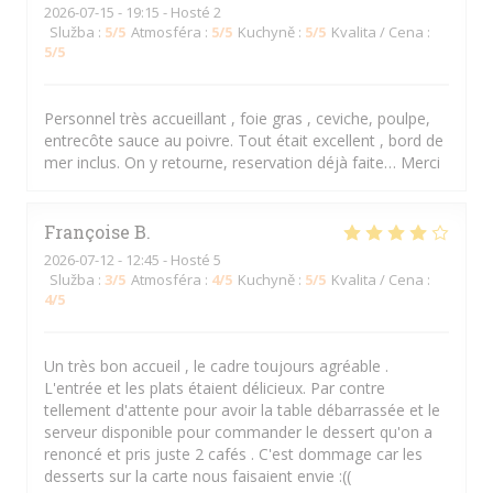
2026-07-15
- 19:15 - Hosté 2
Služba
:
5
/5
Atmosféra
:
5
/5
Kuchyně
:
5
/5
Kvalita / Cena
:
5
/5
Personnel très accueillant , foie gras , ceviche, poulpe,
entrecôte sauce au poivre. Tout était excellent , bord de
mer inclus. On y retourne, reservation déjà faite… Merci
Françoise
B
2026-07-12
- 12:45 - Hosté 5
Služba
:
3
/5
Atmosféra
:
4
/5
Kuchyně
:
5
/5
Kvalita / Cena
:
4
/5
Un très bon accueil , le cadre toujours agréable .
L'entrée et les plats étaient délicieux. Par contre
tellement d'attente pour avoir la table débarrassée et le
serveur disponible pour commander le dessert qu'on a
renoncé et pris juste 2 cafés . C'est dommage car les
desserts sur la carte nous faisaient envie :((