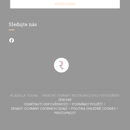
PRIVATIZACE
Sledujte nás
Facebook ((otevře se v novém okně))
© 2026 LA TOUNA — WEBOVÉ STRÁNKY RESTAURACE BYLY VYTVOŘENY
((OTEVŘE SE V NOVÉM OKNĚ))
ZENCHEF
 se v novém okně))
ODMÍTNUTÍ ODPOVĚDNOSTI
PODMÍNKY POUŽITÍ
((OTEVŘE SE V NOVÉM OKNĚ))
((OTEVŘE SE V NOVÉM OKN
ZÁSADY OCHRANY OSOBNÍCH ÚDAJŮ
POLITIKA OHLEDNĚ COOKIES
((OTEVŘE SE V NOVÉM OKNĚ))
((OTEVŘE SE V NOVÉM 
PRISTUPNOST
((OTEVŘE SE V NOVÉM OKNĚ))