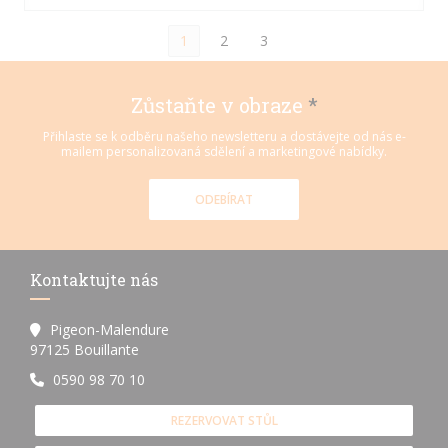
1
2
3
Zůstaňte v obraze
*
Přihlaste se k odběru našeho newsletteru a dostávejte od nás e-
mailem personalizovaná sdělení a marketingové nabídky.
ODEBÍRAT
Kontaktujte nás
Pigeon-Malendure
((otevře se v novém okně))
97125 Bouillante
0590 98 70 10
REZERVOVAT STŮL