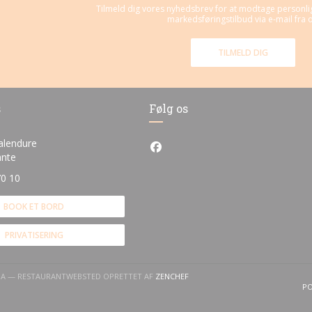
Tilmeld dig vores nyhedsbrev for at modtage personl
markedsføringstilbud via e-mail fra o
TILMELD DIG
s
Følg os
alendure
Facebook ((åbner i et nyt vind
((åbner i et nyt vindue))
ante
70 10
BOOK ET BORD
PRIVATISERING
((ÅBNER I ET NYT VINDUE))
NA — RESTAURANTWEBSTED OPRETTET AF
ZENCHEF
PO