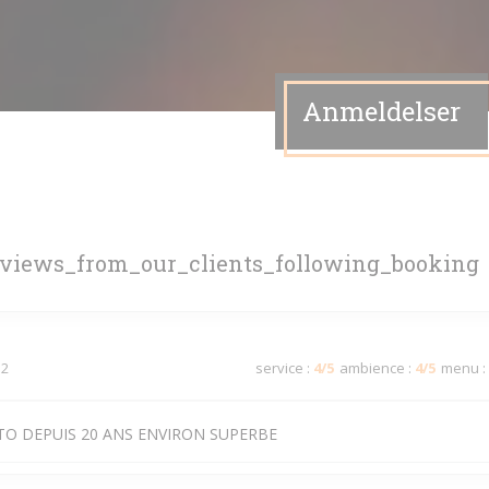
Anmeldelser
eviews_from_our_clients_following_booking
 2
service
:
4
/5
ambience
:
4
/5
menu
:
TO DEPUIS 20 ANS ENVIRON SUPERBE