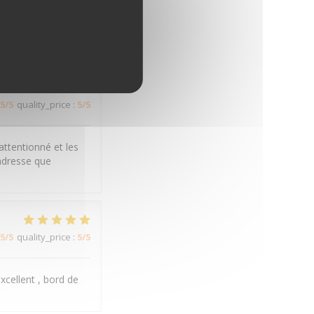
5
/5
quality_price
:
5
/5
5
/5
quality_price
:
5
/5
attentionné et les
adresse que
5
/5
quality_price
:
5
/5
xcellent , bord de