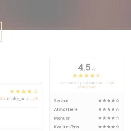
4.5
/5
Gennemsnitlig bedømmelse —
1230
anmeldelser
5
/5
quality_price
:
4
/5
Service
Atmosfære
Menuer
Kvalitet/Pris