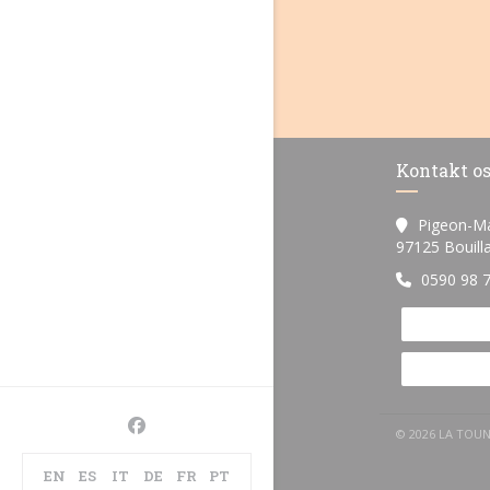
Kontakt o
Pigeon-M
97125 Bouill
0590 98 
Facebook ((åbner i et nyt vindue))
© 2026 LA TOU
EN
ES
IT
DE
FR
PT