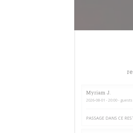
r
Myriam
J
2026-08-01
- 20:00 - guests
PASSAGE DANS CE RES