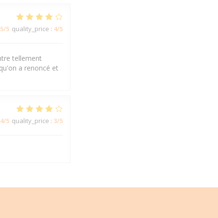
5
/5
quality_price
:
4
/5
ntre tellement
 qu'on a renoncé et
4
/5
quality_price
:
3
/5