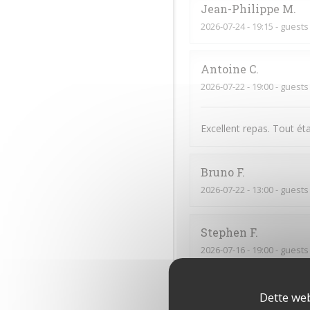
Jean-Philippe
M
2026-07-24
- 19:15 - guests
Antoine
C
2026-07-22
- 19:00 - guests
Excellent repas. Tout éta
Bruno
F
2026-07-22
- 13:00 - guests
Stephen
F
2026-07-16
- 19:00 - guests
Sylvain
B
Dette web