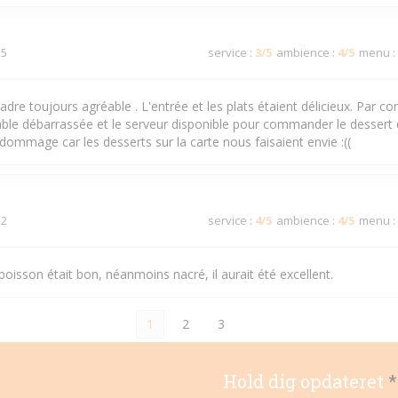
 5
service
:
3
/5
ambience
:
4
/5
menu
:
cadre toujours agréable . L'entrée et les plats étaient délicieux. Par co
table débarrassée et le serveur disponible pour commander le dessert
t dommage car les desserts sur la carte nous faisaient envie :((
 2
service
:
4
/5
ambience
:
4
/5
menu
:
isson était bon, néanmoins nacré, il aurait été excellent.
1
2
3
Hold dig opdateret
*