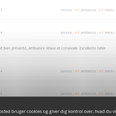
 3
service
:
5
/5
ambience
:
5
/5
menu
:
 4
service
:
5
/5
ambience
:
5
/5
menu
:
it bien présenté, ambiance relaxe et conviviale. Excellente table
 4
service
:
4
/5
ambience
:
4
/5
menu
:
 3
service
:
4
/5
ambience
:
5
/5
menu
:
sted bruger cookies og giver dig kontrol over, hvad du vi