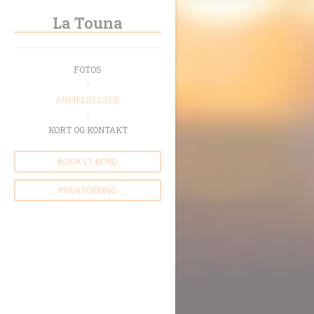
CCookie-styringspanel
La Touna
FOTOS
ANMELDELSER
KORT OG KONTAKT
BOOK ET BORD
PRIVATISERING