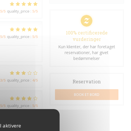
5
/5
quality_price
:
5
/5
100% certificerede
5
/5
quality_price
:
5
/5
vurderinger
Kun klienter, der har foretaget
reservationer, har givet
bedømmelser
3
/5
quality_price
:
4
/5
Reservation
BOOK ET BORD
5
/5
quality_price
:
5
/5
l aktivere