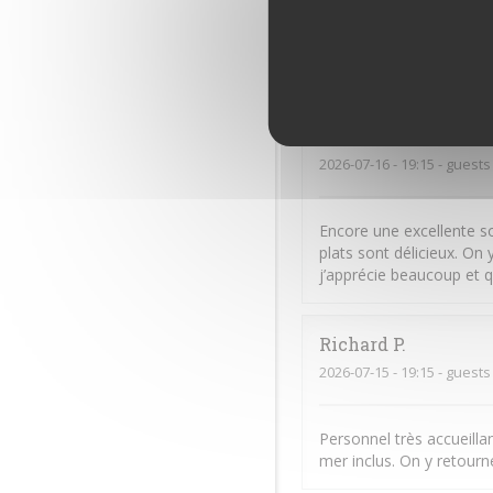
2026-07-16
- 19:30 - guests
Excellent. Très bon accue
Sandra
A
2026-07-16
- 19:15 - guests
Encore une excellente so
plats sont délicieux. O
j’apprécie beaucoup et q
Richard
P
2026-07-15
- 19:15 - guests
Personnel très accueillan
mer inclus. On y retourn