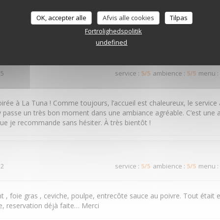
 4
service
:
5
/5
ambience
:
5
/5
menu
:
OK, accepter alle
Afvis alle cookies
Tilpas
il et cuisine raffinée
Fortrolighedspolitik
undefined
 5
service
:
5
/5
ambience
:
5
/5
menu
:
irée à La Tuna ! Comme toujours, l’accueil est chaleureux, le service 
n y passe un très bon moment dans une ambiance agréable. C’est une 
ue je recommande sans hésiter. À très bientôt !
 2
service
:
5
/5
ambience
:
5
/5
menu
:
t , foie gras , ceviche, poulpe, entrecôte sauce au poivre. Tout était e
e, reservation déjà faite… Merci