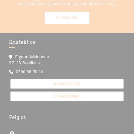
kommunikation og markedsføringstilbud via e-mail fra os.
TILMELD DIG
Kontakt os
Pigeon-Malendure
((åbner i et nyt vindue))
97125 Bouillante
0590 98 70 10
BOOK ET BORD
PRIVATISERING
Følg os