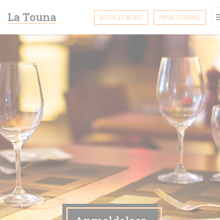
CCookie-styringspanel
La Touna
BOOK ET BORD
PRIVATISERING