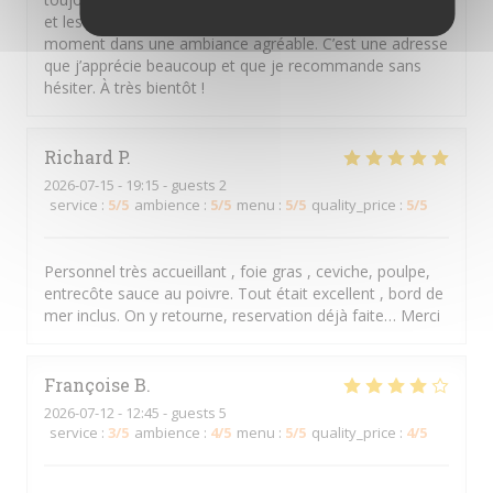
et les plats sont délicieux. On y passe un très bon
moment dans une ambiance agréable. C’est une adresse
que j’apprécie beaucoup et que je recommande sans
hésiter. À très bientôt !
Richard
P
2026-07-15
- 19:15 - guests 2
service
:
5
/5
ambience
:
5
/5
menu
:
5
/5
quality_price
:
5
/5
Personnel très accueillant , foie gras , ceviche, poulpe,
entrecôte sauce au poivre. Tout était excellent , bord de
mer inclus. On y retourne, reservation déjà faite… Merci
Françoise
B
2026-07-12
- 12:45 - guests 5
service
:
3
/5
ambience
:
4
/5
menu
:
5
/5
quality_price
:
4
/5