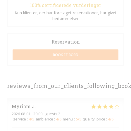
100% certificerede vurderinger
Kun klienter, der har foretaget reservationer, har givet
bedømmelser
Reservation
BOOK ET BORD
reviews_from_our_clients_following_boo
Myriam
J
2026-08-01
- 20:00 - guests 2
service
:
4
/5
ambience
:
4
/5
menu
:
5
/5
quality_price
:
4
/5