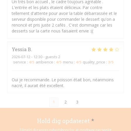
Un très bon accueil , le cadre toujours agréable .
L'entrée et les plats étaient délicieux. Par contre
tellement d'attente pour avoir la table débarrassée et le
serveur disponible pour commander le dessert qu'on a
renoncé et pris juste 2 cafés . C'est dommage car les
desserts sur la carte nous faisaient envie :((
Yessia
B
2026-07-12
- 12:30 - guests 2
service
:
4
/5
ambience
:
4
/5
menu
:
4
/5
quality_price
:
3
/5
Oui je recommande. Le poisson était bon, néanmoins
nacré, il aurait été excellent.
1
2
3
Hold dig opdateret
*
Tilmeld dig vores nyhedsbrev for at modtage personlig