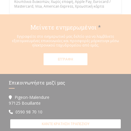
Κουπόνια διακοπών, Χωρίς επαφή, Apple Pay, Eurocard /
Mastercard, Visa, American Express, Χρεωστική κάρτα
Μείνετε ενημερωμένοι
*
Εγγραφείτε στο ενημερωτικό μας δελτίο για να λαμβάνετε
εξατομικευμένες επικοινωνίες και προσφορές μάρκετινγκ μέσω
ηλεκτρονικού ταχυδρομείου από εμάς.
ΕΓΓΡΑΦΉ
Επικοινωνήστε μαζί μας
Pigeon-Malendure
((ανοίγει σε νέο παράθυρο))
97125 Bouillante
0590 98 70 10
ΚΆΝΤΕ ΚΡΆΤΗΣΗ ΤΡΑΠΕΖΙΟΎ