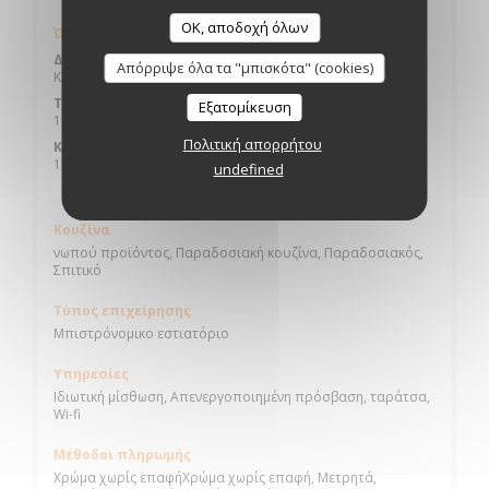
OK, αποδοχή όλων
Ώρες λειτουργίας
Δ�
-
Τ�
Απόρριψε όλα τα "μπισκότα" (cookies)
Κλειστό
Τ�
-
Σ�
Εξατομίκευση
11:45 - 14:30 *
19:00 - 21:30 *
•
Πολιτική απορρήτου
Κυριακή
11:45 - 15:00 *
undefined
* Κρατήσεις μόνο
Κουζίνα
νωπού προϊόντος, Παραδοσιακή κουζίνα, Παραδοσιακός,
Σπιτικό
Τύπος επιχείρησης
Μπιστρόνομικο εστιατόριο
Υπηρεσίες
Ιδιωτική μίσθωση, Απενεργοποιημένη πρόσβαση, ταράτσα,
Wi-fi
Μέθοδοι πληρωμής
Χρώμα χωρίς επαφήΧρώμα χωρίς επαφή, Μετρητά,