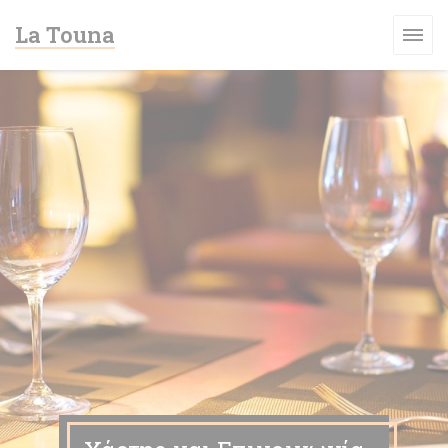
Πίνακας διαχείρισης "Μπισκότων" (Cookies)
La Touna