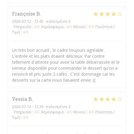
Françoise
B
2026-07-12
- 12:45 - καλεσμένοι 5
Υπηρεσία
:
3
/5
Ατμόσφαιρα
:
4
/5
Μενού
:
5
/5
Ποιότητα /
Τιμή
:
4
/5
Un très bon accueil , le cadre toujours agréable .
L'entrée et les plats étaient délicieux. Par contre
tellement d'attente pour avoir la table débarrassée et le
serveur disponible pour commander le dessert qu'on a
renoncé et pris juste 2 cafés . C'est dommage car les
desserts sur la carte nous faisaient envie :((
Yessia
B
2026-07-12
- 12:30 - καλεσμένοι 2
Υπηρεσία
:
4
/5
Ατμόσφαιρα
:
4
/5
Μενού
:
4
/5
Ποιότητα /
Τιμή
:
3
/5