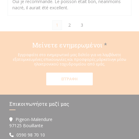
Oui je recommande. Le poisson était bon, néanmoins
nacré, il aurait été excellent.
1
2
3
Μείνετε ενημερωμένοι
*
Εγγραφείτε στο ενημερωτικό μας δελτίο για να λαμβάνετε
εξατομικευμένες επικοινωνίες και προσφορές μάρκετινγκ μέσω
ηλεκτρονικού ταχυδρομείου από εμάς.
ΕΓΓΡΑΦΉ
Επικοινωνήστε μαζί μας
Pigeon-Malendure
((ανοίγει σε νέο παράθυρο))
97125 Bouillante
0590 98 70 10