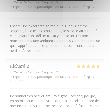
2026-07-16
- 19:15 - καλεσμένοι 5
Υπηρεσία
:
5
/5
Ατμόσφαιρα
:
5
/5
Μενού
:
5
/5
Ποιότητα /
Τιμή
:
5
/5
Encore une excellente soirée à La Tuna ! Comme
toujours, l’accueil est chaleureux, le service attentionné
et les plats sont délicieux. On y passe un très bon
moment dans une ambiance agréable. C’est une adresse
que j’apprécie beaucoup et que je recommande sans
hésiter. À très bientôt !
Richard
P
2026-07-15
- 19:15 - καλεσμένοι 2
Υπηρεσία
:
5
/5
Ατμόσφαιρα
:
5
/5
Μενού
:
5
/5
Ποιότητα /
Τιμή
:
5
/5
Personnel très accueillant , foie gras , ceviche, poulpe,
entrecôte sauce au poivre. Tout était excellent , bord de
mer inclus. On y retourne, reservation déjà faite… Merci