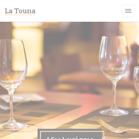
Πίνακας διαχείρισης "Μπισκότων" (Cookies)
La Touna