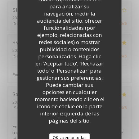
para analizar su
Stephen
F
navegación, medir la
2026-07-16
- 19:00 - Invitados 3
audiencia del sitio, ofrecer
Servicio
:
4
/5
Ambiente
:
5
/5
Menú
:
5
/5
Calidad / Precio
:
5
/5
funcionalidades (por
ejemplo, relacionadas con
redes sociales) o mostrar
Sylvain
B
publicidad o contenidos
2026-07-16
- 19:30 - Invitados 4
personalizados. Haga clic
Servicio
:
5
/5
Ambiente
:
5
/5
Menú
:
5
/5
Calidad / Precio
:
5
/5
en 'Aceptar todo', 'Rechazar
todo' o 'Personalizar' para
Excellent. Très bon accueil et cuisine raffinée
gestionar sus preferencias.
Puede cambiar sus
opciones en cualquier
Sandra
A
momento haciendo clic en el
2026-07-16
- 19:15 - Invitados 5
icono de cookie en la parte
Servicio
:
5
/5
Ambiente
:
5
/5
Menú
:
5
/5
Calidad / Precio
:
5
/5
inferior izquierda de las
páginas del sitio.
Encore une excellente soirée à La Tuna ! Comme
toujours, l’accueil est chaleureux, le service attentionné
OK, aceptar todas
et les plats sont délicieux. On y passe un très bon