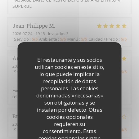
SUPERBE
Jean-Philippe
M
2026-07-24
- 19:15 - Invitados 3
Servicio
:
5
/5
Ambiente
:
5
/5
Menú
:
5
/5
Calidad / Precio
:
5
/5
Antoine
C
El restaurante y sus socios
2026-07-22
- 19:00 - Invitados 4
utilizan cookies en este sitio,
Servicio
:
5
/5
Ambiente
:
5
/5
Menú
:
5
/5
Calidad / Precio
:
5
/5
lo que puede implicar la
recopilación de datos
personales. Las cookies
Excellent repas. Tout était bien présenté, ambiance
denominadas «necesarias»
relaxe et conviviale. Excellente table
son obligatorias y se
instalan por defecto. Otras
Bruno
F
cookies opcionales
requieren su
2026-07-22
- 13:00 - Invitados 4
Servicio
:
4
/5
Ambiente
:
4
/5
Menú
:
3
/5
Calidad / Precio
:
4
/5
consentimiento. Estas
cookies opcionales sirven