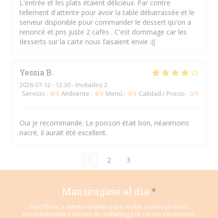
L'entrée et les plats étaient délicieux. Par contre
tellement d'attente pour avoir la table débarrassée et le
serveur disponible pour commander le dessert qu'on a
renoncé et pris juste 2 cafés . C'est dommage car les
desserts sur la carte nous faisaient envie :((
Yessia
B
2026-07-12
- 12:30 - Invitados 2
Servicio
:
4
/5
Ambiente
:
4
/5
Menú
:
4
/5
Calidad / Precio
:
3
/5
Oui je recommande. Le poisson était bon, néanmoins
nacré, il aurait été excellent.
1
2
3
Manténgase al día
*
Suscríbase a nuestro boletín para recibir comunicaciones
personalizadas y ofertas de marketing por correo electrónico.