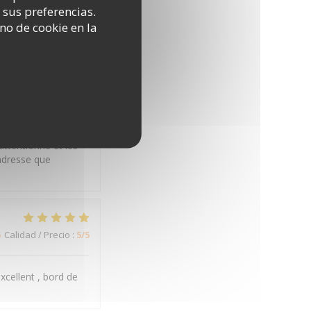
5
Calidad / Precio
:
5
/5
 sus preferencias.
no de cookie en la
5
Calidad / Precio
:
5
/5
attentionné et les
adresse que
5
Calidad / Precio
:
5
/5
xcellent , bord de