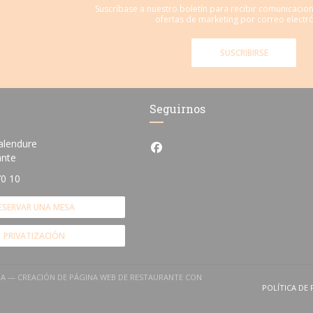
Suscríbase a nuestro boletín para recibir comunicacio
ofertas de marketing por correo electró
SUSCRIBIRSE
Seguirnos
alendure
Facebook ((abre en una nueva
((abre en una nueva ventana))
ante
70 10
ESERVAR UNA MESA
PRIVATIZACIÓN
NA — CREACIÓN DE PÁGINA WEB DE RESTAURANTE CON
 EN UNA NUEVA VENTANA))
POLÍTICA DE