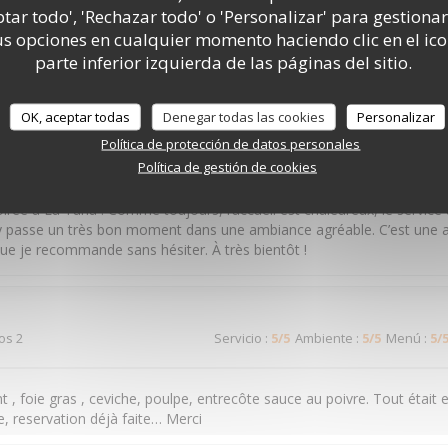
dos 4
Servicio
:
5
/5
Ambiente
:
5
/5
Menú
:
5
/
ptar todo', 'Rechazar todo' o 'Personalizar' para gestionar
 opciones en cualquier momento haciendo clic en el ico
parte inferior izquierda de las páginas del sitio.
il et cuisine raffinée
OK, aceptar todas
Denegar todas las cookies
Personalizar
Política de protección de datos personales
dos 5
Servicio
:
5
/5
Ambiente
:
5
/5
Menú
:
5
/
Política de gestión de cookies
irée à La Tuna ! Comme toujours, l’accueil est chaleureux, le service 
n y passe un très bon moment dans une ambiance agréable. C’est une 
ue je recommande sans hésiter. À très bientôt !
dos 2
Servicio
:
5
/5
Ambiente
:
5
/5
Menú
:
5
/
t , foie gras , ceviche, poulpe, entrecôte sauce au poivre. Tout était e
e, reservation déjà faite… Merci