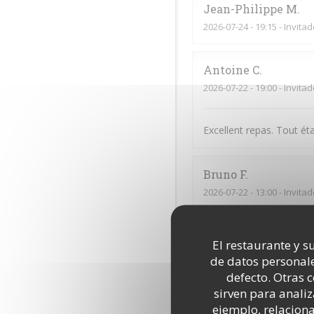
Jean-Philippe
M
2026-07-24
- 19:15 - Invita
Antoine
C
2026-07-22
- 19:00 - Invita
Excellent repas. Tout éta
Bruno
F
2026-07-22
- 13:00 - Invita
Stephen
F
El restaurante y su
2026-07-16
- 19:00 - Invita
de datos personale
defecto. Otras 
sirven para analiz
Sylvain
B
ejemplo, relacion