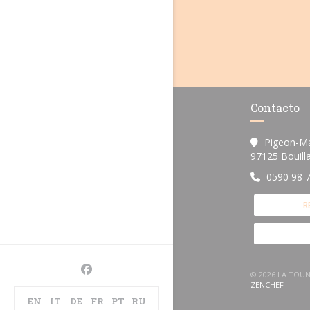
Contacto
Pigeon-M
97125 Bouill
0590 98 
R
Facebook ((abre en una nueva ventana))
© 2026 LA TOU
((ABRE
ZENCHEF
EN
IT
DE
FR
PT
RU