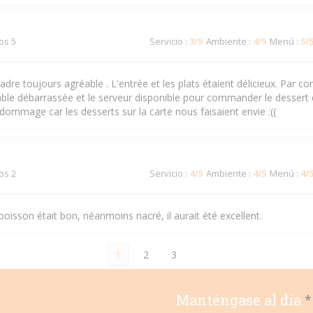
dos 5
Servicio
:
3
/5
Ambiente
:
4
/5
Menú
:
5
/
cadre toujours agréable . L'entrée et les plats étaient délicieux. Par co
table débarrassée et le serveur disponible pour commander le dessert
t dommage car les desserts sur la carte nous faisaient envie :((
dos 2
Servicio
:
4
/5
Ambiente
:
4
/5
Menú
:
4
/
isson était bon, néanmoins nacré, il aurait été excellent.
1
2
3
Manténgase al día
*