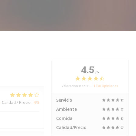
4.5
/5
Valoración media —
1230 Opiniones
Servicio
5
Calidad / Precio
:
4
/5
Ambiente
Comida
Calidad/Precio