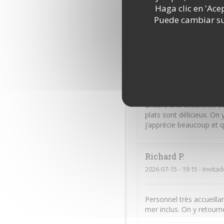
2026-07-16
- 19:30 - Invita
Haga clic en 'Ace
Puede cambiar sus
Excellent. Très bon accue
Sandra
A
2026-07-16
- 19:15 - Invita
Encore une excellente so
plats sont délicieux. O
j’apprécie beaucoup et q
Richard
P
2026-07-15
- 19:15 - Invita
Personnel très accueillan
mer inclus. On y retourn