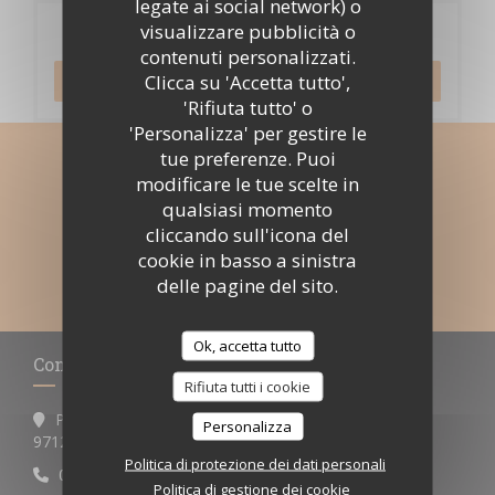
legate ai social network) o
visualizzare pubblicità o
Prenotazione
contenuti personalizzati.
Clicca su 'Accetta tutto',
PRENOTA
'Rifiuta tutto' o
'Personalizza' per gestire le
tue preferenze. Puoi
Rimani informato
*
modificare le tue scelte in
qualsiasi momento
Iscriversi alla nostra newsletter per ricevere comunicazioni
personalizzate e offerte di marketing via e-mail.
cliccando sull'icona del
cookie in basso a sinistra
ABBONATI
delle pagine del sito.
Ok, accetta tutto
Contattaci
Rifiuta tutti i cookie
Pigeon-Malendure
Personalizza
((apre una nuova finestra))
97125 Bouillante
Politica di protezione dei dati personali
0590 98 70 10
Politica di gestione dei cookie