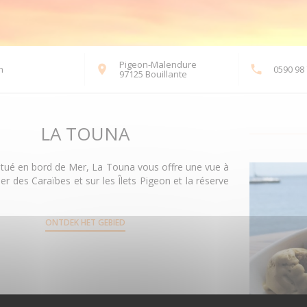
Pigeon-Malendure
n
0590 98 
((opent in een nieuw venster)
97125 Bouillante
LA TOUNA
itué en bord de Mer, La Touna vous offre une vue à
er des Caraïbes et sur les Îlets Pigeon et la réserve
ONTDEK HET GEBIED