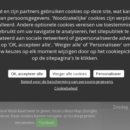
t en zijn partners gebruiken cookies op deze site, wat kan
an persoonsgegevens. 'Noodzakelijke' cookies zijn verpl
lleerd. Andere optionele cookies vereisen uw toestemmi
bruikt om uw navigatie te analyseren, het sitepubliek te 
elateerd aan sociale netwerken) of gepersonaliseerde adve
 op 'OK, accepteer alle', 'Weiger alle' of 'Personaliseer'
uw keuzes op elk moment wijzigen door op het cookiepic
op de sitepagina's te klikken.
Algem
OK, accepteer alle
Weiger alle cookies
Personaliseer
Beleid voor de bescherming van persoonsgegevens
Cookiebeleid
Maa
-
Di
Woe
-
Za
Zondag
tieve Waze-kaart weer te geven, moet u Waze Map (Google)
teren. Deze cookies kunnen navigatie- en locatiegegevens
verzamelen.
Toestaan