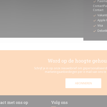
Paieme
ContactPa
Contact
Vakant
Apple 
Visa
Debetk
Word op de hoogte geho
Schrijf je in op onze nieuwsbrief om gepersonalisee
marketingaanbiedingen per e-mail van ons te
ABONNEREN
act met ons op
Volg ons