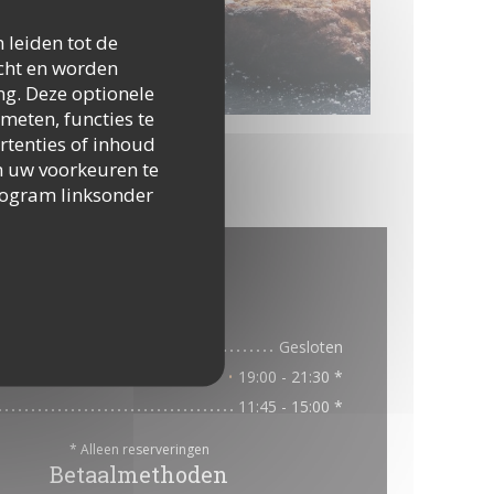
 leiden tot de
icht en worden
ng. Deze optionele
meten, functies te
rtenties of inhoud
 om uw voorkeuren te
togram linksonder
ene informatie
Openingstijden
n
Gesloten
t
11:45 - 14:30 *
19:00 - 21:30 *
•
11:45 - 15:00 *
* Alleen reserveringen
Betaalmethoden