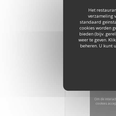
Het restauran
verzameling v
standaard geïnsta
cookies worden ge
bieden (bijv. ger
weer te geven. Klik
beheren. U kunt 
Om de interac
cookies accep