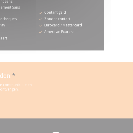
nt Sans
iement Sans
Contant geld
iecheques
Zonder contact
Pay
Eurocard / Mastercard
American Express
aart
uden
*
rde communicatie en
 ontvangen.