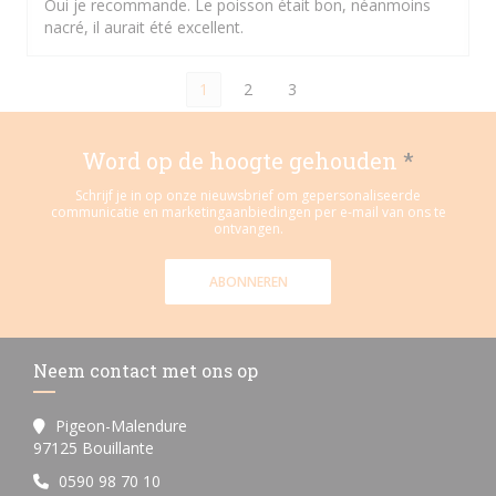
Oui je recommande. Le poisson était bon, néanmoins
nacré, il aurait été excellent.
1
2
3
Word op de hoogte gehouden
*
Schrijf je in op onze nieuwsbrief om gepersonaliseerde
communicatie en marketingaanbiedingen per e-mail van ons te
ontvangen.
ABONNEREN
Neem contact met ons op
Pigeon-Malendure
((opent in een nieuw venster))
97125 Bouillante
0590 98 70 10