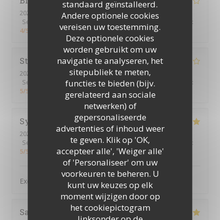
Bruno
F
standaard geïnstalleerd.
2026-07-22
- 13:00 - Gasten 4
Andere optionele cookies
Service
:
4
/5
Atmosfeer
:
4
/5
Keuken
:
3
/5
Kwaliteit / Prijs
:
vereisen uw toestemming.
4
/5
Deze optionele cookies
worden gebruikt om uw
navigatie te analyseren, het
Stephen
F
sitepubliek te meten,
2026-07-16
- 19:00 - Gasten 3
functies te bieden (bijv.
Service
:
4
/5
Atmosfeer
:
5
/5
Keuken
:
5
/5
Kwaliteit / Prijs
:
5
/5
gerelateerd aan sociale
netwerken) of
gepersonaliseerde
Sylvain
B
advertenties of inhoud weer
2026-07-16
- 19:30 - Gasten 4
te geven. Klik op 'OK,
Service
:
5
/5
Atmosfeer
:
5
/5
Keuken
:
5
/5
Kwaliteit / Prijs
:
accepteer alle', 'Weiger alle'
5
/5
of 'Personaliseer' om uw
voorkeuren te beheren. U
Excellent. Très bon accueil et cuisine raffinée
kunt uw keuzes op elk
moment wijzigen door op
het cookiepictogram
Sandra
A
linksonder op de