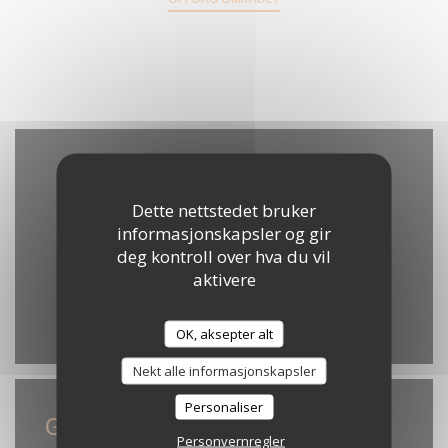
Dette nettstedet bruker
informasjonskapsler og gir
deg kontroll over hva du vil
aktivere
Waze Map er skrudd av.
Tillat
OK, aksepter alt
Nekt alle informasjonskapsler
Personaliser
Generell informasjon
Personvernregler