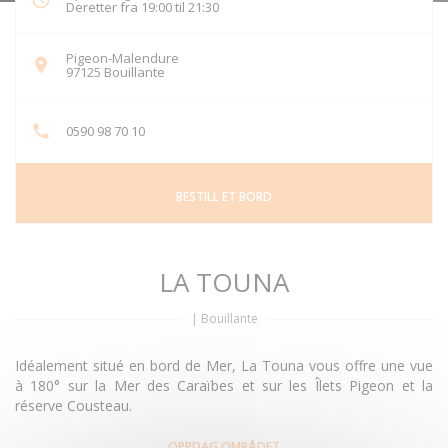
Deretter fra 19:00 til 21:30
Pigeon-Malendure
((åpner i et nytt vindu))
97125 Bouillante
0590 98 70 10
BESTILL ET BORD
LA TOUNA
|
Bouillante
Idéalement situé en bord de Mer, La Touna vous offre une vue
à 180° sur la Mer des Caraïbes et sur les Îlets Pigeon et la
réserve Cousteau.
OPPDAG OMRÅDET