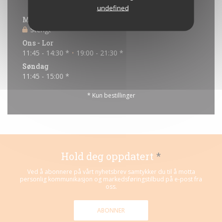
Åpningstider
undefined
Man
-
Tir
Stengt
Ons
-
Lor
11:45 - 14:30 *
19:00 - 21:30 *
•
Søndag
11:45 - 15:00 *
* Kun bestillinger
Hold deg oppdatert
*
Ved å abonnere på vårt nyhetsbrev samtykker du til å motta
personlig kommunikasjon og markedsføringstilbud på e-post fra
oss.
ABONNER