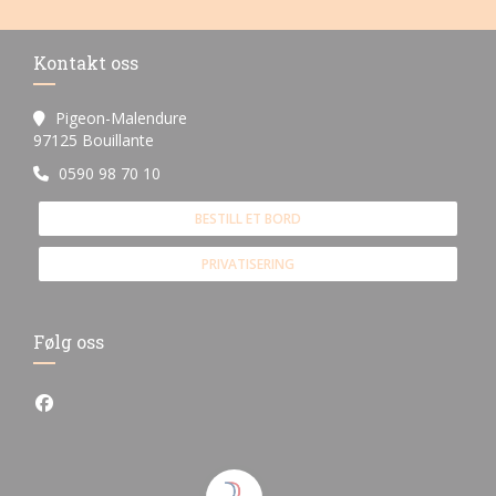
Kontakt oss
Pigeon-Malendure
((åpner i et nytt vindu))
97125 Bouillante
0590 98 70 10
BESTILL ET BORD
PRIVATISERING
Følg oss
Facebook ((åpner i et nytt vindu))