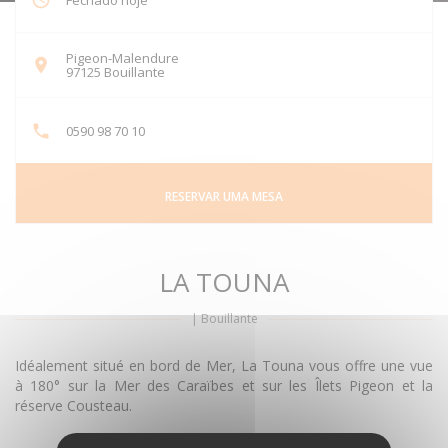
Fechado hoje
Pigeon-Malendure
((abre numa nova janela))
97125 Bouillante
0590 98 70 10
RESERVAR UMA MESA
LA TOUNA
|
Bouillante
Idéalement situé en bord de Mer, La Touna vous offre une vue
à 180° sur la Mer des Caraïbes et sur les Îlets Pigeon et la
réserve Cousteau.
DESCUBRA A ÁREA