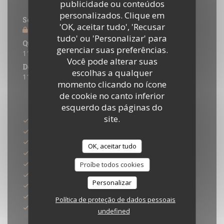
publicidade ou conteúdos
Horário de abertura
personalizados. Clique em
Seg
-
Ter
'OK, aceitar tudo', 'Recusar
Fechado
tudo' ou 'Personalizar' para
Qua
-
Sab
gerenciar suas preferências.
11:45 - 14:30 *
19:00 - 21:30 *
•
Você pode alterar suas
Domingo
escolhas a qualquer
11:45 - 15:00 *
momento clicando no ícone
de cookie no canto inferior
* Reservas apenas
Métodos de pagamento
esquerdo das páginas do
site.
Pagamento sem contato
Dinheiro
Cheques de férias
OK, aceitar tudo
Sem contato
Apple Pay
Proíbe todos cookies
Eurocard/Mastercard
Personalizar
Visa
American Express
Política de proteção de dados pessoais
Cartão Azul
undefined