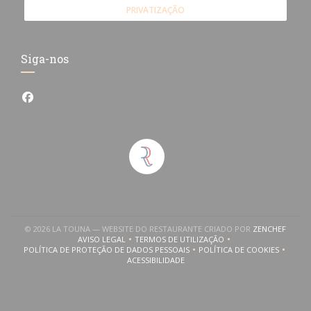
PRIVATIZAÇÃO
Siga-nos
Facebook ((abre numa nova janela))
((ABRE
© 2026 LA TOUNA — WEBSITE DO RESTAURANTE CRIADO POR
ZENCHEF
uma nova janela))
AVISO LEGAL
TERMOS DE UTILIZAÇÃO
((ABRE NUMA NOVA JANELA))
((ABRE NUMA NOVA JANELA))
POLÍTICA DE PROTEÇÃO DE DADOS PESSOAIS
POLÍTICA DE COOKIES
((ABRE NUMA NOVA JANELA))
((ABRE NUMA NOVA
ACESSIBILIDADE
((ABRE NUMA NOVA JANELA))