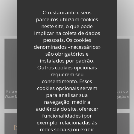
O restaurante e seus
parceiros utilizam cookies
neste site, o que pode
implicar na coleta de dados
pessoais. Os cookies
denominados «necessários»
são obrigatórios e
instalados por padrão.
Outros cookies opcionais
requerem seu
consentimento. Esses
cookies opcionais servem
Para exibir o mapa interativo do Waze, você deve aceitar os cookies do
para analisar sua
Waze Map (Google). Esses cookies podem coletar dados de navegação e
navegação, medir a
localização.
Autorizar
audiência do site, oferecer
funcionalidades (por
exemplo, relacionadas às
Informações gerais
redes sociais) ou exibir