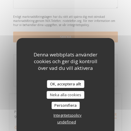
Enligt marknadsföringslagen har du rätt att spärra dig mot oönskad
marknadsföring genom NIX-Telefon:
nixtelefon.org
. För mer information om
hur vi behandlar dina uppgifter, se vår
integritetspolicy
.
Denna webbplats använder
cookies och ger dig kontroll
Bokning
över vad du vill aktivera
BOKA ETT BORD
OK, acceptera allt
Neka alla cookies
Allmän information
Personifiera
Pigeon-Malendure
RIKTNINGAR
Integritetspolicy
((öppnas i ett nytt fönster))
97125 Bouillante
undefined
Öppettider