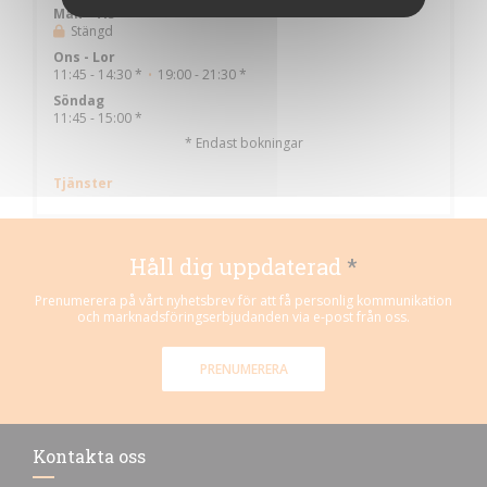
Man
-
Tis
Stängd
Ons
-
Lor
11:45 - 14:30 *
19:00 - 21:30 *
•
Söndag
11:45 - 15:00 *
* Endast bokningar
Tjänster
Håll dig uppdaterad
*
Prenumerera på vårt nyhetsbrev för att få personlig kommunikation
och marknadsföringserbjudanden via e-post från oss.
PRENUMERERA
Kontakta oss