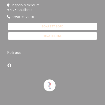
Pigeon-Malendure
((öppnas i ett nytt fönster))
97125 Bouillante
0590 98 70 10
BOKA ETT BORD
PRIVATISERING
Följ oss
Facebook ((öppnas i ett nytt fönster))