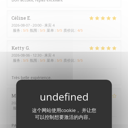
Céline
E
2026-08-07
- 20:00 - 来宾 4
服务
:
5
/5
氛围
:
5
/5
菜单
:
5
/5
质价比
:
4
/5
Ketty
G
2026-08-06
- 12:30 - 来宾 4
服务
:
5
/5
氛围
:
5
/5
菜单
:
5
/5
质价比
:
5
/5
Très belle expérience.
Myriam
J
2026-08-01
- 20:00 - 来宾 2
服务
:
4
/5
氛围
:
4
/5
菜单
:
5
/5
质价比
:
4
/5
这个网站使用cookie， 并让您
可以控制想要激活的内容。
PASSAGE DANS CE RESTO DEPUIS 20 ANS ENVIRON