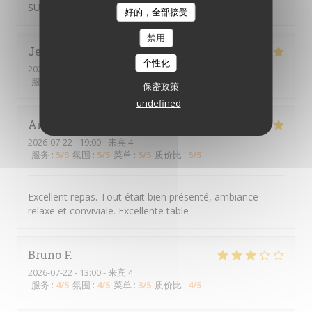
SUPERBE
好的，全部接受
禁用
Jean-Philippe
M
个性化
2026-07-24
- 19:15 - 来宾 3
服务
:
5
/5
氛围
:
5
/5
菜单
:
5
/5
质价比
:
5
/5
保密政策
undefined
Antoine
C
2026-07-22
- 19:00 - 来宾 4
服务
:
5
/5
氛围
:
5
/5
菜单
:
5
/5
质价比
:
5
/5
Excellent repas. Tout était bien présenté, ambiance
relaxe et conviviale. Excellente table
Bruno
F
2026-07-22
- 13:00 - 来宾 4
服务
:
4
/5
氛围
:
4
/5
菜单
:
3
/5
质价比
:
4
/5