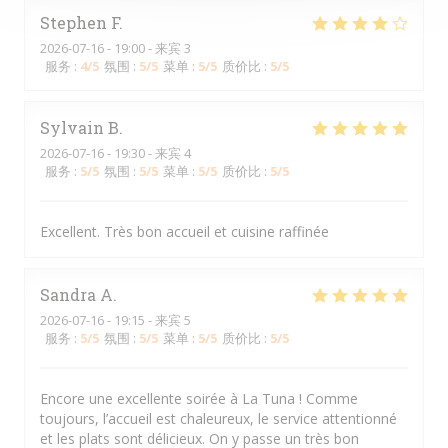
Stephen
F
2026-07-16
- 19:00 - 来宾 3
服务
:
4
/5
氛围
:
5
/5
菜单
:
5
/5
质价比
:
5
/5
Sylvain
B
2026-07-16
- 19:30 - 来宾 4
服务
:
5
/5
氛围
:
5
/5
菜单
:
5
/5
质价比
:
5
/5
Excellent. Très bon accueil et cuisine raffinée
Sandra
A
2026-07-16
- 19:15 - 来宾 5
服务
:
5
/5
氛围
:
5
/5
菜单
:
5
/5
质价比
:
5
/5
Encore une excellente soirée à La Tuna ! Comme
toujours, l’accueil est chaleureux, le service attentionné
et les plats sont délicieux. On y passe un très bon