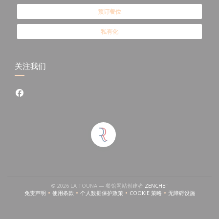
预订餐位
私有化
关注我们
Facebook ((在新窗口中打开))
窗口中打开))
((在新窗口中打开))
© 2026 LA TOUNA — 餐馆网站创建者
ZENCHEF
免责声明
使用条款
个人数据保护政策
COOKIE 策略
无障碍设施
((在新窗口中打开))
((在新窗口中打开))
((在新窗口中打开))
((在新窗口中打开))
((在新窗口中打开