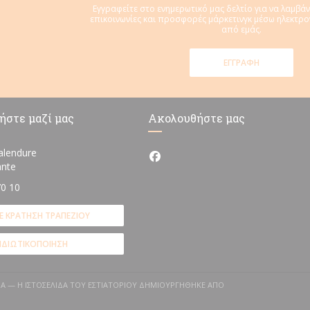
Εγγραφείτε στο ενημερωτικό μας δελτίο για να λαμβάν
επικοινωνίες και προσφορές μάρκετινγκ μέσω ηλεκτρ
από εμάς.
ΕΓΓΡΑΦΉ
ήστε μαζί μας
Ακολουθήστε μας
alendure
Facebook ((ανοίγει σε νέο πα
((ανοίγει σε νέο παράθυρο))
ante
70 10
Ε ΚΡΆΤΗΣΗ ΤΡΑΠΕΖΙΟΎ
ΙΔΙΩΤΙΚΟΠΟΊΗΣΗ
NA — Η ΙΣΤΟΣΕΛΊΔΑ ΤΟΥ ΕΣΤΙΑΤΟΡΊΟΥ ΔΗΜΙΟΥΡΓΉΘΗΚΕ ΑΠΌ
ΓΕΙ ΣΕ ΝΈΟ ΠΑΡΆΘΥΡΟ))