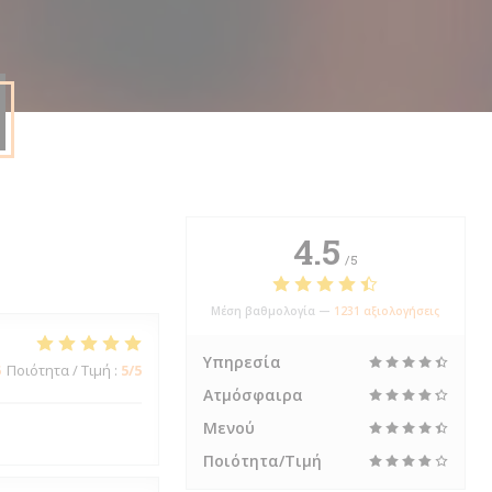
4.5
/5
Μέση βαθμολογία —
1231 αξιολογήσεις
Υπηρεσία
5
Ποιότητα / Τιμή
:
5
/5
Ατμόσφαιρα
Μενού
Ποιότητα/Τιμή