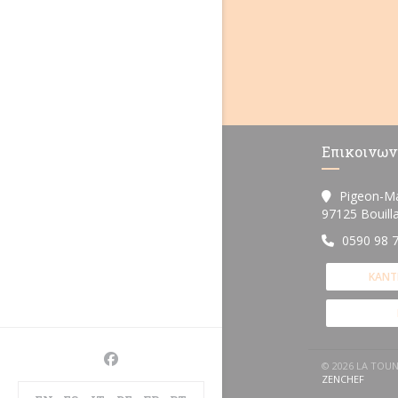
Επικοινων
Pigeon-M
97125 Bouill
0590 98 
ΚΆΝΤ
Facebook ((ανοίγει σε νέο παράθυρο))
© 2026 LA TOU
((ΑΝΟΊ
ZENCHEF