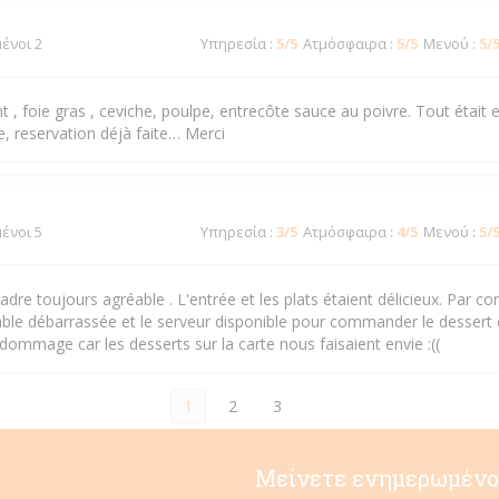
μένοι 2
Υπηρεσία
:
5
/5
Ατμόσφαιρα
:
5
/5
Μενού
:
5
/
t , foie gras , ceviche, poulpe, entrecôte sauce au poivre. Tout était e
e, reservation déjà faite… Merci
μένοι 5
Υπηρεσία
:
3
/5
Ατμόσφαιρα
:
4
/5
Μενού
:
5
/
cadre toujours agréable . L'entrée et les plats étaient délicieux. Par co
table débarrassée et le serveur disponible pour commander le dessert
t dommage car les desserts sur la carte nous faisaient envie :((
1
2
3
Μείνετε ενημερωμένο