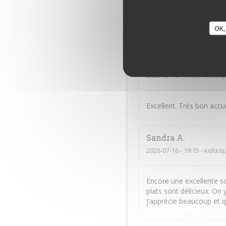
Stephen
F
OK,
2026-07-16
- 19:00 - καλεσ
Sylvain
B
2026-07-16
- 19:30 - καλεσ
Excellent. Très bon accue
Sandra
A
2026-07-16
- 19:15 - καλεσ
Encore une excellente so
plats sont délicieux. O
j’apprécie beaucoup et q