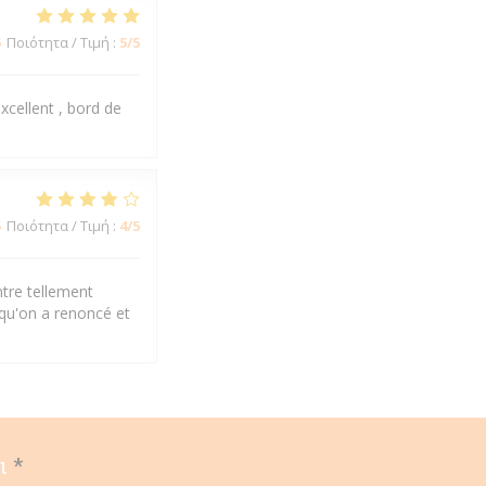
5
Ποιότητα / Τιμή
:
5
/5
xcellent , bord de
5
Ποιότητα / Τιμή
:
4
/5
ntre tellement
 qu'on a renoncé et
ι
*