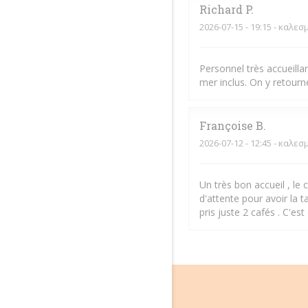
Richard
P
2026-07-15
- 19:15 - καλεσ
Personnel très accueillan
mer inclus. On y retourn
Françoise
B
2026-07-12
- 12:45 - καλεσ
Un très bon accueil , le 
d'attente pour avoir la 
pris juste 2 cafés . C'es