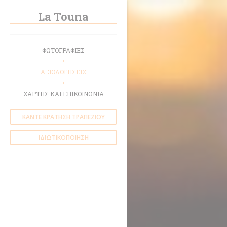
Πίνακας διαχείρισης "Μπισκότων" (Cookies)
La Touna
ΦΩΤΟΓΡΑΦΊΕΣ
ΑΞΙΟΛΟΓΉΣΕΙΣ
ΧΆΡΤΗΣ ΚΑΙ ΕΠΙΚΟΙΝΩΝΊΑ
ΚΆΝΤΕ ΚΡΆΤΗΣΗ ΤΡΑΠΕΖΙΟΎ
ΙΔΙΩΤΙΚΟΠΟΊΗΣΗ