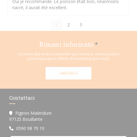
Oui je recommande. Le poisson était bon, néanmoins
nacré, il aurait été excellent.
1
2
3
Rimani informato
*
Iscriversi alla nostra newsletter per ricevere comunicazioni
personalizzate e offerte di marketing via e-mail.
ABBONATI
Contattaci
Pigeon-Malendure
((apre una nuova finestra))
97125 Bouillante
0590 98 70 10