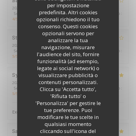
Bruno
F
per impostazione
2026-07-22
- 13:00 - Ospiti 4
predefinita. Altri cookies
Servizio
:
4
/5
Atmosfera
:
4
/5
Cucina
:
3
/5
Qualità / Prezzo
:
opzionali richiedono il tuo
4
/5
consenso. Questi cookies
opzionali servono per
Stephen
F
analizzare la tua
2026-07-16
- 19:00 - Ospiti 3
navigazione, misurare
Servizio
:
4
/5
Atmosfera
:
5
/5
Cucina
:
5
/5
Qualità / Prezzo
:
l'audience del sito, fornire
5
/5
funzionalità (ad esempio,
legate ai social network) o
visualizzare pubblicità o
Sylvain
B
contenuti personalizzati.
2026-07-16
- 19:30 - Ospiti 4
Servizio
:
5
/5
Atmosfera
:
5
/5
Cucina
:
5
/5
Qualità / Prezzo
:
Clicca su 'Accetta tutto',
5
/5
'Rifiuta tutto' o
'Personalizza' per gestire le
tue preferenze. Puoi
Excellent. Très bon accueil et cuisine raffinée
modificare le tue scelte in
qualsiasi momento
cliccando sull'icona del
Sandra
A