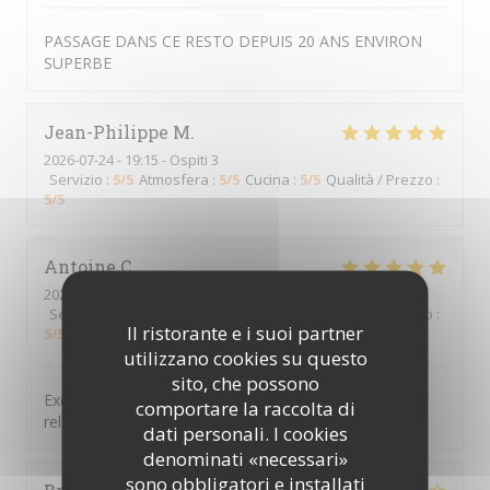
PASSAGE DANS CE RESTO DEPUIS 20 ANS ENVIRON
SUPERBE
Jean-Philippe
M
2026-07-24
- 19:15 - Ospiti 3
Servizio
:
5
/5
Atmosfera
:
5
/5
Cucina
:
5
/5
Qualità / Prezzo
:
5
/5
Antoine
C
2026-07-22
- 19:00 - Ospiti 4
Servizio
:
5
/5
Atmosfera
:
5
/5
Cucina
:
5
/5
Qualità / Prezzo
:
Il ristorante e i suoi partner
5
/5
utilizzano cookies su questo
sito, che possono
Excellent repas. Tout était bien présenté, ambiance
comportare la raccolta di
relaxe et conviviale. Excellente table
dati personali. I cookies
denominati «necessari»
sono obbligatori e installati