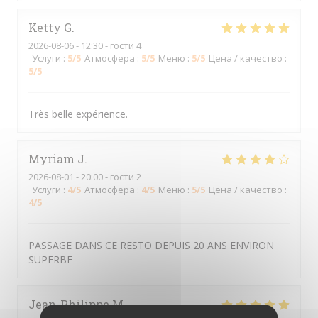
Ketty
G
2026-08-06
- 12:30 - гости 4
Услуги
:
5
/5
Атмосфера
:
5
/5
Меню
:
5
/5
Цена / качество
:
5
/5
Très belle expérience.
Myriam
J
2026-08-01
- 20:00 - гости 2
Услуги
:
4
/5
Атмосфера
:
4
/5
Меню
:
5
/5
Цена / качество
:
4
/5
PASSAGE DANS CE RESTO DEPUIS 20 ANS ENVIRON
SUPERBE
Jean-Philippe
M