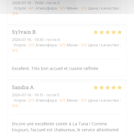
2026-07-16
- 19:00 - гости 3
Услуги
:
4
/5
Атмосфера
:
5
/5
Меню
:
5
/5
Цена / качество
:
5
/5
Sylvain
B
2026-07-16
- 19:30 - гости 4
Услуги
:
5
/5
Атмосфера
:
5
/5
Меню
:
5
/5
Цена / качество
:
5
/5
Excellent. Très bon accueil et cuisine raffinée
Sandra
A
2026-07-16
- 19:15 - гости 5
Услуги
:
5
/5
Атмосфера
:
5
/5
Меню
:
5
/5
Цена / качество
:
5
/5
Encore une excellente soirée à La Tuna ! Comme
toujours, l’accueil est chaleureux, le service attentionné