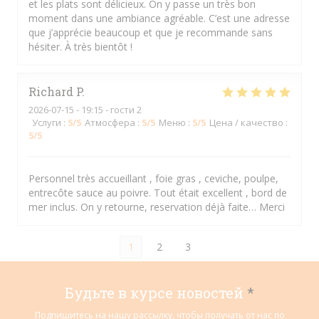
et les plats sont délicieux. On y passe un très bon
moment dans une ambiance agréable. C’est une adresse
que j’apprécie beaucoup et que je recommande sans
hésiter. À très bientôt !
Richard
P
2026-07-15
- 19:15 - гости 2
Услуги
:
5
/5
Атмосфера
:
5
/5
Меню
:
5
/5
Цена / качество
:
5
/5
Personnel très accueillant , foie gras , ceviche, poulpe,
entrecôte sauce au poivre. Tout était excellent , bord de
mer inclus. On y retourne, reservation déjà faite… Merci
1
2
3
Будьте в курсе новостей
*
Подпишитесь на нашу рассылку, чтобы получать от нас по