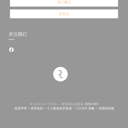
预订餐位
私有化
关注我们
Facebook ((在新窗口中打开))
窗口中打开))
((在新窗口中打开))
© 2026 LA TOUNA — 餐馆网站创建者
ZENCHEF
免责声明
使用条款
个人数据保护政策
COOKIE 策略
无障碍设施
((在新窗口中打开))
((在新窗口中打开))
((在新窗口中打开))
((在新窗口中打开))
((在新窗口中打开