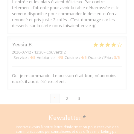
L'entrée et les plats étaient délicieux. Par contre
tellement d'attente pour avoir la table débarrassée et le
serveur disponible pour commander le dessert qu'on a
renoncé et pris juste 2 cafés . C'est dommage car les
desserts sur la carte nous faisaient envie :((
Yessia
B
2026-07-12
- 12:30 - Couverts 2
Service
:
4
/5
Ambiance
:
4
/5
Cuisine
:
4
/5
Qualité / Prix
:
3
/5
Oui je recommande. Le poisson était bon, néanmoins
nacré, il aurait été excellent.
1
2
3
Newsletter
*
Inscrivez-vous à notre lettre d'information pour recevoir des
communications personnalisées et des offres marketing par