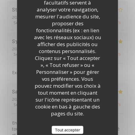
facultatifs servent à
analyser votre navigation,
Stephen
F
mesurer l'audience du site,
2026-07-16
- 19:00 - Couverts 3
proposer des
Service
:
4
/5
Ambiance
:
5
/5
Cuisine
:
5
/5
Qualité / Prix
:
5
/5
fonctionnalités (ex : en lien
avec les réseaux sociaux) ou
Sylvain
B
afficher des publicités ou
2026-07-16
- 19:30 - Couverts 4
contenus personnalisés.
Service
:
5
/5
Ambiance
:
5
/5
Cuisine
:
5
/5
Qualité / Prix
:
5
/5
Cliquez sur « Tout accepter
», « Tout refuser » ou «
Personnaliser » pour gérer
Excellent. Très bon accueil et cuisine raffinée
vos préférences. Vous
pouvez modifier vos choix à
Sandra
A
tout moment en cliquant
sur l'icône représentant un
2026-07-16
- 19:15 - Couverts 5
Service
:
5
/5
Ambiance
:
5
/5
Cuisine
:
5
/5
Qualité / Prix
:
5
/5
cookie en bas à gauche des
pages du site.
Encore une excellente soirée à La Tuna ! Comme
toujours, l’accueil est chaleureux, le service attentionné
Tout accepter
et les plats sont délicieux. On y passe un très bon