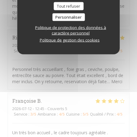
moment dans une ambiance agréable. C’est une adresse
Tout refuser
que j’apprécie beaucoup et que je recommande sans
Personnaliser
hésiter. À très bientôt !
Politique de protection des données à
caractère personnel
Richard
P
Politique de gestion des cookies
2026-07-15
- 19:15 - Couverts 2
Service
:
5
/5
Ambiance
:
5
/5
Cuisine
:
5
/5
Qualité / Prix
:
5
/5
Personnel très accueillant , foie gras , ceviche, poulpe,
entrecôte sauce au poivre. Tout était excellent , bord de
mer inclus. On y retourne, reservation déjà faite… Merci
Françoise
B
2026-07-12
- 12:45 - Couverts 5
Service
:
3
/5
Ambiance
:
4
/5
Cuisine
:
5
/5
Qualité / Prix
:
4
/5
Un très bon accueil , le cadre toujours agréable .