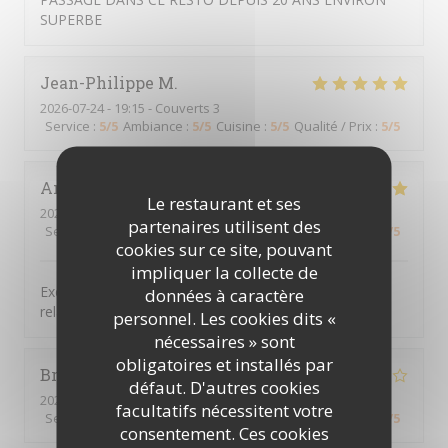
SUPERBE
Jean-Philippe
M
2026-07-24
- 19:15 - Couverts 3
Service
:
5
/5
Ambiance
:
5
/5
Cuisine
:
5
/5
Qualité / Prix
:
5
/5
Antoine
C
Le restaurant et ses
2026-07-22
- 19:00 - Couverts 4
partenaires utilisent des
Service
:
5
/5
Ambiance
:
5
/5
Cuisine
:
5
/5
Qualité / Prix
:
5
/5
cookies sur ce site, pouvant
impliquer la collecte de
Excellent repas. Tout était bien présenté, ambiance
données à caractère
relaxe et conviviale. Excellente table
personnel. Les cookies dits «
nécessaires » sont
obligatoires et installés par
Bruno
F
défaut. D'autres cookies
2026-07-22
- 13:00 - Couverts 4
facultatifs nécessitent votre
Service
:
4
/5
Ambiance
:
4
/5
Cuisine
:
3
/5
Qualité / Prix
:
4
/5
consentement. Ces cookies