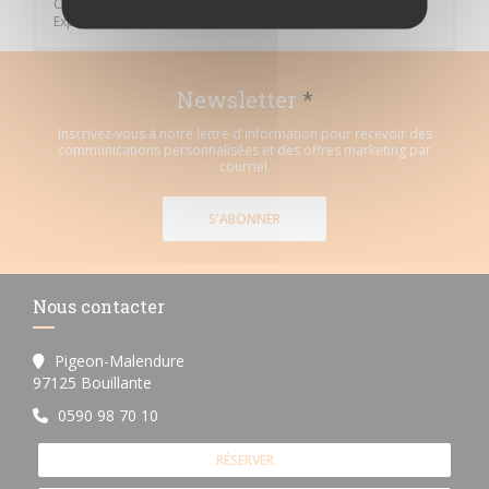
Contact, Apple Pay, Eurocard/Mastercard, Visa, American
Express, Carte Bleue
Newsletter
*
Inscrivez-vous à notre lettre d'information pour recevoir des
communications personnalisées et des offres marketing par
courriel.
S'ABONNER
Nous contacter
Pigeon-Malendure
((ouvre une nouvelle fenêtre))
97125 Bouillante
0590 98 70 10
RÉSERVER