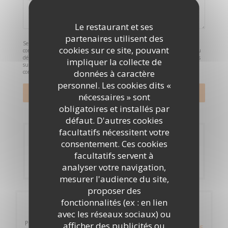
Le restaurant et ses
partenaires utilisent des
Selon l'article L.223-2 du code de la consommation, il est rappelé que le
cookies sur ce site, pouvant
consommateur peut user de son droit à s'inscrire sur la liste d'opposition au
démarchage téléphonique Bloctel :
bloctel.gouv.fr
. Pour plus d'informations
impliquer la collecte de
sur le traitement de vos données, consultez notre
politique de
données à caractère
confidentialité
.
personnel. Les cookies dits «
nécessaires » sont
obligatoires et installés par
défaut. D'autres cookies
facultatifs nécessitent votre
Réservation
consentement. Ces cookies
facultatifs servent à
RÉSERVER
analyser votre navigation,
mesurer l'audience du site,
proposer des
fonctionnalités (ex : en lien
Infos pratiques
avec les réseaux sociaux) ou
Pigeon-Malendure
afficher des publicités ou
ITINÉRAIRE