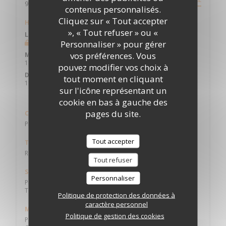
((ouvre une nouvelle fenêtre))
97125 Bouillante
contenus personnalisés.
Cliquez sur « Tout accepter
Horaires
», « Tout refuser » ou «
Lun
-
Mar
Personnaliser » pour gérer
Fermé
vos préférences. Vous
Mer
-
Sam
11h45 - 14h30 *
19h00 - 21h30 *
•
pouvez modifier vos choix à
Dimanche
tout moment en cliquant
11h45 - 15h00 *
sur l'icône représentant un
* Uniquement sur réservation
cookie en bas à gauche des
pages du site.
Cuisine
Produits frais, Terroir, Traditionnel, Fait maison
Tout accepter
Type de restaurant
Restaurant Bistronomique
Tout refuser
Services
Personnaliser
Privatisation, Accès aux personnes à mobilité réduite,
Terrasse, Wifi
Politique de protection des données à
caractère personnel
Moyens de paiement
Politique de gestion des cookies
Paiement Sans Contact, Espèces, Chèques Vacances, Sans