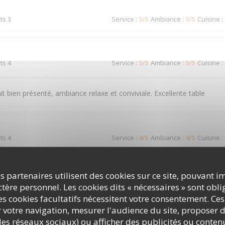
ts 3
Service
:
5
/5
Ambiance
:
5
/5
Cuisine
:
ts 4
Service
:
5
/5
Ambiance
:
5
/5
Cuisine
:
it bien présenté, ambiance relaxe et conviviale. Excellente table
ts 4
Service
:
4
/5
Ambiance
:
4
/5
Cuisine
:
s partenaires utilisent des cookies sur ce site, pouvant i
ts 3
Service
:
4
/5
Ambiance
:
5
/5
Cuisine
:
ère personnel. Les cookies dits « nécessaires » sont oblig
s cookies facultatifs nécessitent votre consentement. Ces
r votre navigation, mesurer l'audience du site, proposer d
c les réseaux sociaux) ou afficher des publicités ou conte