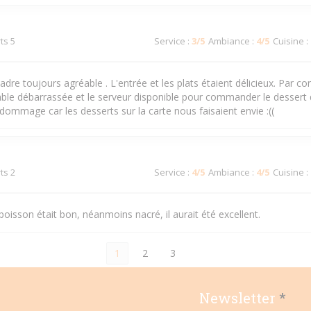
ts 5
Service
:
3
/5
Ambiance
:
4
/5
Cuisine
:
cadre toujours agréable . L'entrée et les plats étaient délicieux. Par co
table débarrassée et le serveur disponible pour commander le dessert
t dommage car les desserts sur la carte nous faisaient envie :((
ts 2
Service
:
4
/5
Ambiance
:
4
/5
Cuisine
:
isson était bon, néanmoins nacré, il aurait été excellent.
1
2
3
Newsletter
*