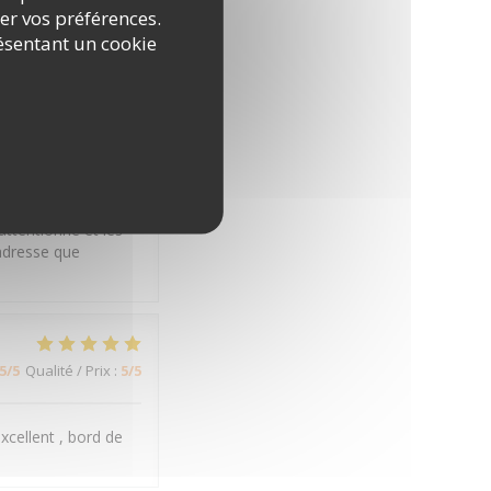
5
/5
Qualité / Prix
:
5
/5
rer vos préférences.
ésentant un cookie
5
/5
Qualité / Prix
:
5
/5
attentionné et les
adresse que
5
/5
Qualité / Prix
:
5
/5
xcellent , bord de