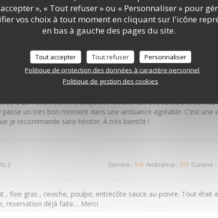
ts 4
Service
:
5
/5
Ambiance
:
5
/5
Cuisine
:
accepter », « Tout refuser » ou « Personnaliser » pour gé
ier vos choix à tout moment en cliquant sur l'icône repr
en bas à gauche des pages du site.
il et cuisine raffinée
Tout accepter
Tout refuser
Personnaliser
Politique de protection des données à caractère personnel
ts 5
Service
:
5
/5
Ambiance
:
5
/5
Cuisine
:
Politique de gestion des cookies
irée à La Tuna ! Comme toujours, l’accueil est chaleureux, le service 
n y passe un très bon moment dans une ambiance agréable. C’est une 
ue je recommande sans hésiter. À très bientôt !
ts 2
Service
:
5
/5
Ambiance
:
5
/5
Cuisine
:
t , foie gras , ceviche, poulpe, entrecôte sauce au poivre. Tout était e
e, reservation déjà faite… Merci