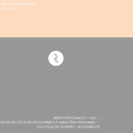
ir des communications
courriel.
 fenêtre))
E FENÊTRE))
MENTIONS LÉGALES
CGU
((OUVRE UNE NOUVELLE FENÊTRE))
((OUVRE UNE NOUVELLE 
QUE DE PROTECTION DES DONNÉES À CARACTÈRE PERSONNEL
((OUVRE UNE NOUVELLE FENÊTRE))
POLITIQUE DE COOKIES
ACCESSIBILITE
((OUVRE UNE NOUVELLE FENÊTRE))
((OUVRE UNE NOUVELLE FEN