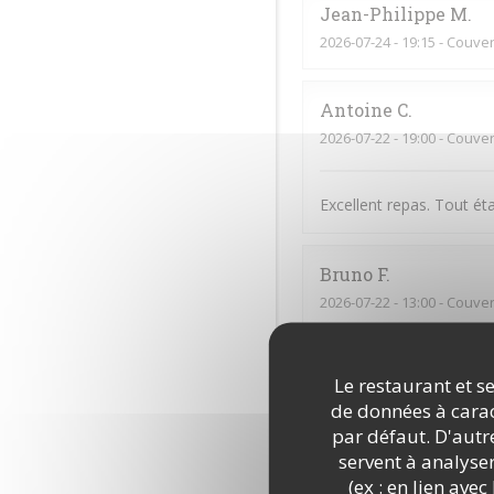
Jean-Philippe
M
2026-07-24
- 19:15 - Couver
Antoine
C
2026-07-22
- 19:00 - Couver
Excellent repas. Tout éta
Bruno
F
2026-07-22
- 13:00 - Couver
Stephen
F
Le restaurant et se
2026-07-16
- 19:00 - Couver
de données à caract
par défaut. D'autre
servent à analyse
Sylvain
B
(ex : en lien ave