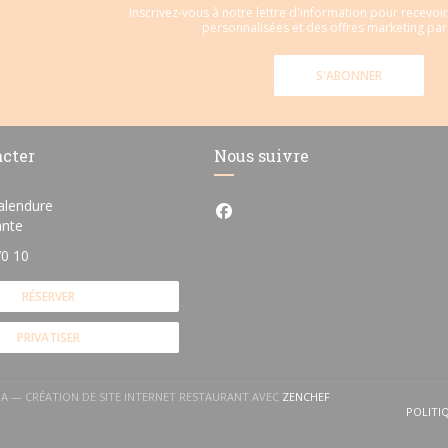
Inscrivez-vous à notre lettre d'information pour recevo
personnalisées et des offres marketing par 
S'ABONNER
acter
Nous suivre
alendure
Facebook ((ouvre une nouvelle
((ouvre une nouvelle fenêtre))
ante
70 10
RÉSERVER
PRIVATISER
((OUVRE UNE NOUVELL
NA — CRÉATION DE SITE INTERNET RESTAURANT AVEC
ZENCHEF
POLITI