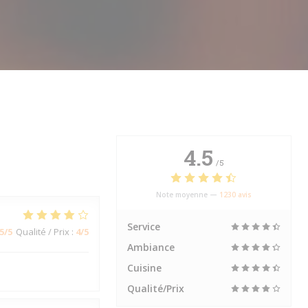
4.5
/5
Note moyenne —
1230 avis
Service
5
/5
Qualité / Prix
:
4
/5
Ambiance
Cuisine
Qualité/Prix