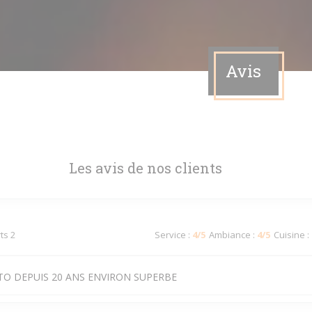
Avis
Les avis de nos clients
ts 2
Service
:
4
/5
Ambiance
:
4
/5
Cuisine
:
TO DEPUIS 20 ANS ENVIRON SUPERBE