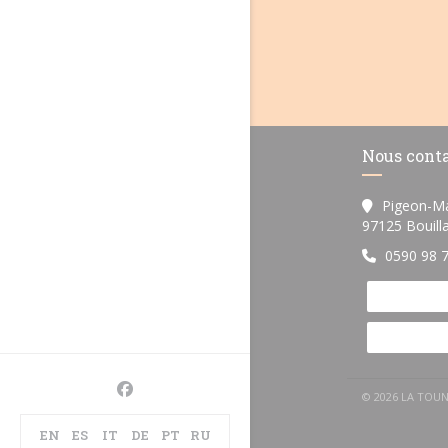
Nous cont
Pigeon-M
97125 Bouill
0590 98 
Facebook ((ouvre une nouvelle fenêtre))
© 2026 LA TOU
EN
ES
IT
DE
PT
RU