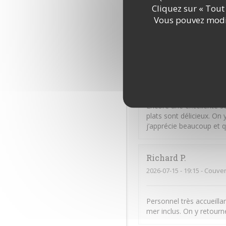
2026-07-16
- 19:30 - Couver
Cliquez sur « Tout 
Vous pouvez modif
Excellent. Très bon accue
Sandra
A
2026-07-16
- 19:15 - Couver
Encore une excellente so
plats sont délicieux. O
j’apprécie beaucoup et q
Richard
P
2026-07-15
- 19:15 - Couver
Personnel très accueillan
mer inclus. On y retourn