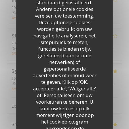
Bruno
F
standaard geïnstalleerd.
2026-07-22
- 13:00 - Gasten 4
Andere optionele cookies
Service
:
4
/5
Atmosfeer
:
4
/5
Keuken
:
3
/5
Kwaliteit / Prijs
:
vereisen uw toestemming.
4
/5
Deze optionele cookies
worden gebruikt om uw
navigatie te analyseren, het
Stephen
F
sitepubliek te meten,
2026-07-16
- 19:00 - Gasten 3
functies te bieden (bijv.
Service
:
4
/5
Atmosfeer
:
5
/5
Keuken
:
5
/5
Kwaliteit / Prijs
:
5
/5
gerelateerd aan sociale
netwerken) of
gepersonaliseerde
Sylvain
B
advertenties of inhoud weer
2026-07-16
- 19:30 - Gasten 4
te geven. Klik op 'OK,
Service
:
5
/5
Atmosfeer
:
5
/5
Keuken
:
5
/5
Kwaliteit / Prijs
:
accepteer alle', 'Weiger alle'
5
/5
of 'Personaliseer' om uw
voorkeuren te beheren. U
Excellent. Très bon accueil et cuisine raffinée
kunt uw keuzes op elk
moment wijzigen door op
het cookiepictogram
Sandra
A
linksonder op de