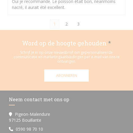
Oui je recommande. Le poisson était bon, néanmoins
nacré, il aurait été excellent.
1
2
3
Word op de hoogte gehouden
*
Schrijf je in op onze nieuwsbrief om gepersonaliseerde
communicatie en marketingaanbiedingen per e-mail van ons te
ontvangen.
ABONNEREN
Neem contact met ons op
Pigeon-Malendure
((opent in een nieuw venster))
97125 Bouillante
0590 98 70 10