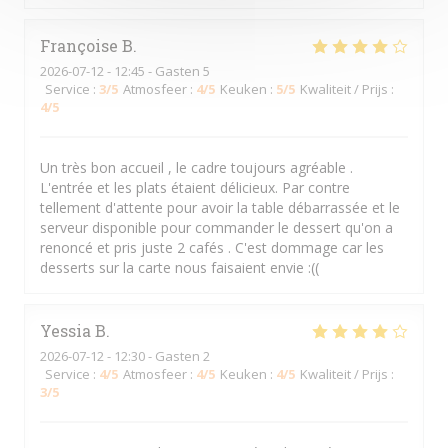
Françoise
B
2026-07-12
- 12:45 - Gasten 5
Service
:
3
/5
Atmosfeer
:
4
/5
Keuken
:
5
/5
Kwaliteit / Prijs
:
4
/5
Un très bon accueil , le cadre toujours agréable .
L'entrée et les plats étaient délicieux. Par contre
tellement d'attente pour avoir la table débarrassée et le
serveur disponible pour commander le dessert qu'on a
renoncé et pris juste 2 cafés . C'est dommage car les
desserts sur la carte nous faisaient envie :((
Yessia
B
2026-07-12
- 12:30 - Gasten 2
Service
:
4
/5
Atmosfeer
:
4
/5
Keuken
:
4
/5
Kwaliteit / Prijs
:
3
/5