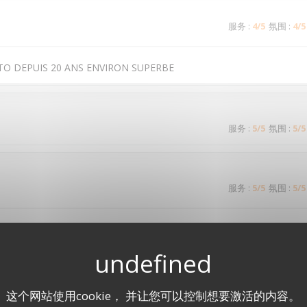
服务
:
4
/5
氛围
:
4
/5
TO DEPUIS 20 ANS ENVIRON SUPERBE
服务
:
5
/5
氛围
:
5
/5
服务
:
5
/5
氛围
:
5
/5
it bien présenté, ambiance relaxe et conviviale. Excellente table
服务
:
4
/5
氛围
:
4
/5
这个网站使用cookie， 并让您可以控制想要激活的内容。