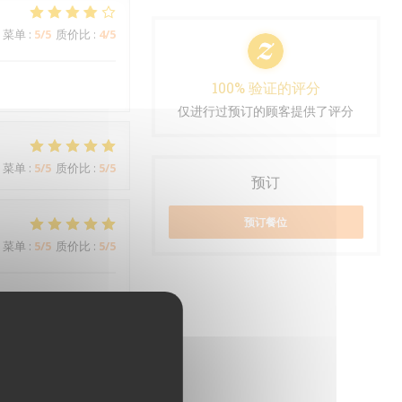
菜单
:
5
/5
质价比
:
4
/5
100% 验证的评分
仅进行过预订的顾客提供了评分
菜单
:
5
/5
质价比
:
5
/5
预订
预订餐位
菜单
:
5
/5
质价比
:
5
/5
菜单
:
3
/5
质价比
:
4
/5