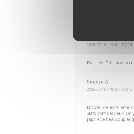
Stephen
F
2026-07-16
- 19:00 - 来宾 3
Sylvain
B
2026-07-16
- 19:30 - 来宾 4
Excellent. Très bon accue
Sandra
A
2026-07-16
- 19:15 - 来宾 5
Encore une excellente so
plats sont délicieux. O
j’apprécie beaucoup et q