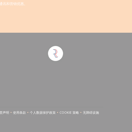
通讯和营销优惠。
责声明
使用条款
个人数据保护政策
COOKIE 策略
无障碍设施
((在新窗口中打开))
((在新窗口中打开))
((在新窗口中打开))
((在新窗口中打开))
((在新窗口中打开))