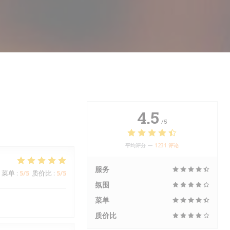
4.5
/5
平均评分 —
1231 评论
服务
菜单
:
5
/5
质价比
:
5
/5
氛围
菜单
质价比