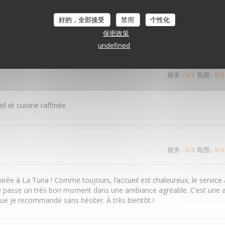
好的，全部接受
禁用
个性化
服务
:
4
/5
氛围
:
5
/5
保密政策
undefined
服务
:
5
/5
氛围
:
5
/5
il et cuisine raffinée
服务
:
5
/5
氛围
:
5
/5
irée à La Tuna ! Comme toujours, l’accueil est chaleureux, le service 
n y passe un très bon moment dans une ambiance agréable. C’est une 
ue je recommande sans hésiter. À très bientôt !