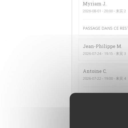
Myriam
J
2026-08-01
- 20:00 - 来宾 2
PASSAGE DANS CE RES
Jean-Philippe
M
2026-07-24
- 19:15 - 来宾 3
Antoine
C
2026-07-22
- 19:00 - 来宾 4
Excellent repas. Tout éta
Bruno
F
2026-07-22
- 13:00 - 来宾 4