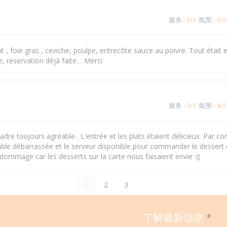
服务
:
5
/5
氛围
:
5
/5
t , foie gras , ceviche, poulpe, entrecôte sauce au poivre. Tout était e
e, reservation déjà faite… Merci
服务
:
3
/5
氛围
:
4
/5
cadre toujours agréable . L'entrée et les plats étaient délicieux. Par co
table débarrassée et le serveur disponible pour commander le dessert
t dommage car les desserts sur la carte nous faisaient envie :((
1
2
3
了解最新信息
*