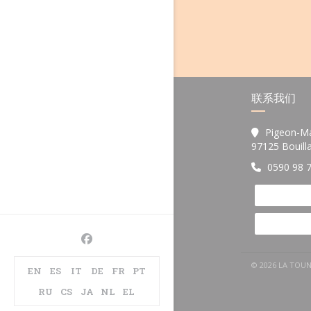
联系我们
Pigeon-M
97125 Bouill
0590 98 
Facebook ((在新窗口中打开))
© 2026 LA T
EN
ES
IT
DE
FR
PT
RU
CS
JA
NL
EL