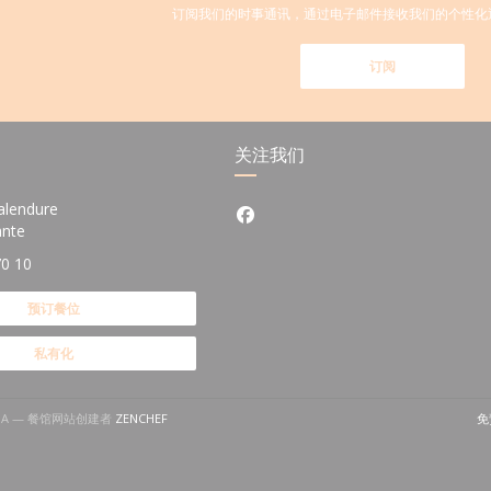
订阅我们的时事通讯，通过电子邮件接收我们的个性化
订阅
关注我们
alendure
Facebook ((在新窗口中打开))
((在新窗口中打开))
ante
70 10
预订餐位
私有化
((在新窗口中打开))
OUNA — 餐馆网站创建者
ZENCHEF
免