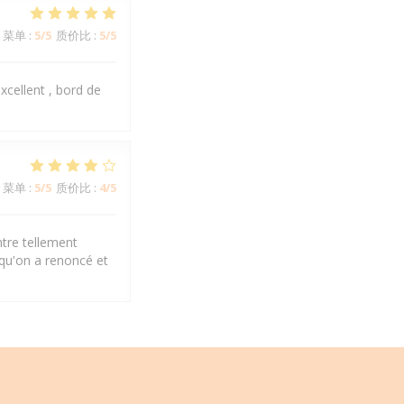
菜单
:
5
/5
质价比
:
5
/5
xcellent , bord de
菜单
:
5
/5
质价比
:
4
/5
ntre tellement
 qu'on a renoncé et