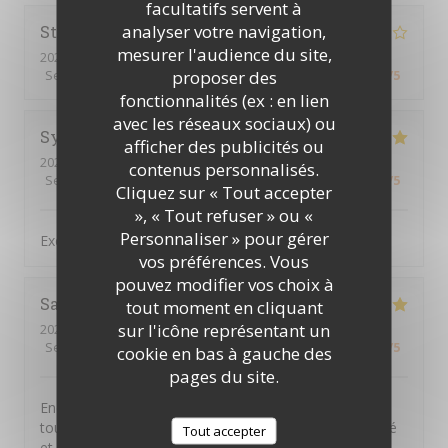
facultatifs servent à
analyser votre navigation,
Stephen
F
mesurer l'audience du site,
2026-07-16
- 19:00 - Couverts 3
proposer des
Service
:
4
/5
Ambiance
:
5
/5
Cuisine
:
5
/5
Qualité / Prix
:
5
/5
fonctionnalités (ex : en lien
avec les réseaux sociaux) ou
Sylvain
B
afficher des publicités ou
2026-07-16
- 19:30 - Couverts 4
contenus personnalisés.
Service
:
5
/5
Ambiance
:
5
/5
Cuisine
:
5
/5
Qualité / Prix
:
5
/5
Cliquez sur « Tout accepter
», « Tout refuser » ou «
Personnaliser » pour gérer
Excellent. Très bon accueil et cuisine raffinée
vos préférences. Vous
pouvez modifier vos choix à
Sandra
A
tout moment en cliquant
sur l'icône représentant un
2026-07-16
- 19:15 - Couverts 5
Service
:
5
/5
Ambiance
:
5
/5
Cuisine
:
5
/5
Qualité / Prix
:
5
/5
cookie en bas à gauche des
pages du site.
Encore une excellente soirée à La Tuna ! Comme
toujours, l’accueil est chaleureux, le service attentionné
Tout accepter
et les plats sont délicieux. On y passe un très bon