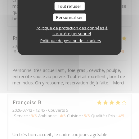
moment dans une ambiance agréable. C’est une adresse
Tout refuser
que j’apprécie beaucoup et que je recommande sans
Personnaliser
hésiter. À très bientôt !
Politique de protection des données à
caractère personnel
Richard
P
Politique de gestion des cookies
2026-07-15
- 19:15 - Couverts 2
Service
:
5
/5
Ambiance
:
5
/5
Cuisine
:
5
/5
Qualité / Prix
:
5
/5
Personnel très accueillant , foie gras , ceviche, poulpe,
entrecôte sauce au poivre. Tout était excellent , bord de
mer inclus. On y retourne, reservation déjà faite… Merci
Françoise
B
2026-07-12
- 12:45 - Couverts 5
Service
:
3
/5
Ambiance
:
4
/5
Cuisine
:
5
/5
Qualité / Prix
:
4
/5
Un très bon accueil , le cadre toujours agréable .