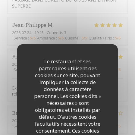
SUPERBE
Jean-Philippe
M
2026-07-24
- 19:15 - Couverts 3
Service
:
5
/5
Ambiance
:
5
/5
Cuisine
:
5
/5
Qualité / Prix
:
5
/5
Antoine
C
Le restaurant et ses
2026-07-22
- 19:00 - Couverts 4
partenaires utilisent des
Service
:
5
/5
Ambiance
:
5
/5
Cuisine
:
5
/5
Qualité / Prix
:
5
/5
cookies sur ce site, pouvant
impliquer la collecte de
Excellent repas. Tout était bien présenté, ambiance
données à caractère
relaxe et conviviale. Excellente table
personnel. Les cookies dits «
nécessaires » sont
obligatoires et installés par
Bruno
F
défaut. D'autres cookies
2026-07-22
- 13:00 - Couverts 4
facultatifs nécessitent votre
Service
:
4
/5
Ambiance
:
4
/5
Cuisine
:
3
/5
Qualité / Prix
:
4
/5
consentement. Ces cookies