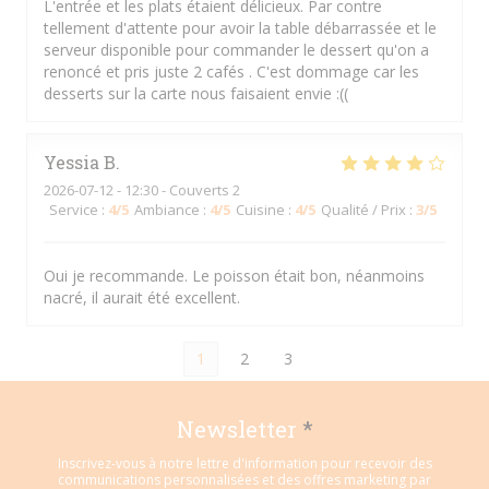
L'entrée et les plats étaient délicieux. Par contre
tellement d'attente pour avoir la table débarrassée et le
serveur disponible pour commander le dessert qu'on a
renoncé et pris juste 2 cafés . C'est dommage car les
desserts sur la carte nous faisaient envie :((
Yessia
B
2026-07-12
- 12:30 - Couverts 2
Service
:
4
/5
Ambiance
:
4
/5
Cuisine
:
4
/5
Qualité / Prix
:
3
/5
Oui je recommande. Le poisson était bon, néanmoins
nacré, il aurait été excellent.
1
2
3
Newsletter
*
Inscrivez-vous à notre lettre d'information pour recevoir des
communications personnalisées et des offres marketing par