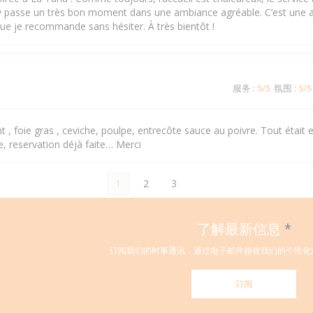
n y passe un très bon moment dans une ambiance agréable. C’est une 
ue je recommande sans hésiter. À très bientôt !
服务
:
5
/5
氛围
:
5
/5
t , foie gras , ceviche, poulpe, entrecôte sauce au poivre. Tout était e
e, reservation déjà faite… Merci
1
2
3
了解最新信息
*
订阅我们的时事通讯，通过电子邮件接收我们的个性化
订阅