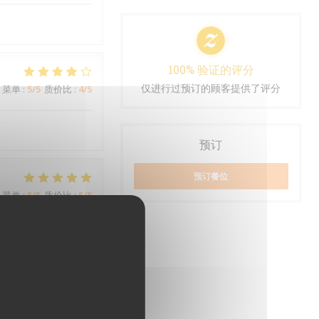
100% 验证的评分
仅进行过预订的顾客提供了评分
菜单
:
5
/5
质价比
:
4
/5
预订
预订餐位
菜单
:
5
/5
质价比
:
5
/5
菜单
:
5
/5
质价比
:
5
/5