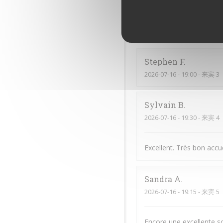
Bruno
F
2026-07-22
- 13:00 - 来宾 4
Stephen
F
2026-07-16
- 19:00 - 来宾 3
Sylvain
B
2026-07-16
- 19:30 - 来宾 4
Excellent. Très bon accue
Sandra
A
2026-07-16
- 19:15 - 来宾 5
Encore une excellente so