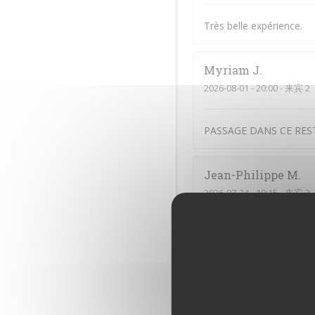
Très belle expérience.
Myriam
J
2026-08-01
- 20:00 - 来宾 2
PASSAGE DANS CE RES
Jean-Philippe
M
2026-07-24
- 19:15 - 来宾 3
Antoine
C
2026-07-22
- 19:00 - 来宾 4
Excellent repas. Tout éta