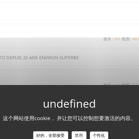
服务
:
4
/5
氛围
:
4
/5
TO DEPUIS 20 ANS ENVIRON SUPERBE
服务
:
5
/5
氛围
:
5
/5
服务
:
5
/5
氛围
:
5
/5
这个网站使用cookie， 并让您可以控制想要激活的内容。
it bien présenté, ambiance relaxe et conviviale. Excellente table
好的，全部接受
禁用
个性化