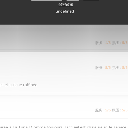
保密政策
undefined
服务
:
4
/5
氛围
:
4
/5
服务
:
4
/5
氛围
:
5
/5
服务
:
5
/5
氛围
:
5
/5
il et cuisine raffinée
服务
:
5
/5
氛围
:
5
/5
irée à La Tuna ! Comme toujours, l’accueil est chaleureux, le service 